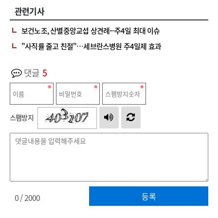
관련기사
보건노조, 산별중앙교섭 상견례···주4일 최대 이슈
"사직률 줄고 친절"…세브란스병원 주4일제 효과
댓글
5
스팸방지
등록
0
/ 2000