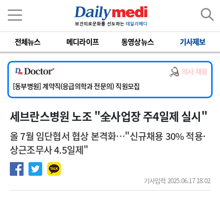
이름
비밀번호
전체뉴스
메디라이프
동영상뉴스
기사제보
[서울아산병원] 2026년 하반기 인턴 모집
[영남대학교의료원] 마취통증의학과 임기제 임상의사 채용
의사 채용
[충남대학교병원] 소아청소년과(소아응급전담) 계약직 의사 공개채용
[동부병원] 계약직(응급의학과 전문의) 직원모집
[이대목동병원] 하반기 전공의(레지던트1년차) 모집
세브란스병원 노조 "全사업장 주4일제 실시"
[서울아산병원] 2026년 하반기 인턴 모집
[영남대학교의료원] 마취통증의학과 임기제 임상의사 채용
올 7월 임단협서 협상 본격화…"신규채용 30% 적용·
상근조무사 4.5일제"
기사입력 2025.06.17 18:02