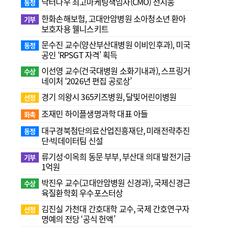
닥터나우 최고마케팅책임자(CMO) 전지웅
동정
한화손해보험, 고대안암병원 소아청소년 환아
기부
보호자용 웰니스키트
문수진 교수( 양산부산대병원 이비인후과), 미국
동정
공인 ‘RPSGT 자격’ 획득
이선영 교수(건국대병원 소화기내과), 스프링거
수상
네이처 ‘2026년 편집 공로상’
경기 의왕시 365키즈병원, 달빛어린이병원
선정
조재민 하이플생명과학 대표 아들
화촉
대구경북첨단의료산업진흥재단, 미래전략추진
동정
단·빅데이터팀 신설
류기성·이옥희 동문 부부, 부산대 의대 발전기금
기부
1억원
박진우 교수(고대안암병원 신경과), 국제신경근
수상
육질환학회 우수포스터상
김진실 가천대 간호대학 교수, 국제 간호연구자
선정
명예의 전당 ‘공식 헌액’