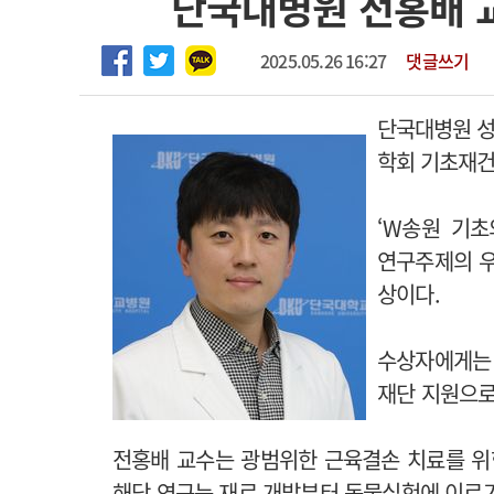
단국대병원 전홍배 교
마취통증의학과 임기제 임상의사 채용
고객센터
회사소개
법적고지
2025.05.26 16:27
댓글쓰기
단국대병원 성
학회 기초재건
‘W송원 기
연구주제의 
상이다.
수상자에게는
재단 지원으로
전홍배 교수는 광범위한 근육결손 치료를 위
해당 연구는 재료 개발부터 동물실험에 이르기