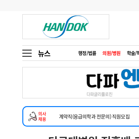
기부
모집
메디인포
인사
부음
오피니언
칼럼
건강정보
금주의 검색어
인물
초대석
피플
뉴스
행정/법률
의원/병원
학술/
1
의사인력 수급 추
동영상뉴스
2026년 하반기 인턴 모집
2
성분명 처방
마취통증의학과 임기제 임상의사 채용
포토뉴스
포토뉴스
3
AI의료
소아청소년과(소아응급전담) 계약직 의사
4
전공의 모집 결과
메디 Hospital
지역병원
중소병원
계약직(응급의학과 전문의) 직원모집
5
의사국시 합격률
의사
인포메이션
행정처분
판례
하반기 전공의(레지던트1년차) 모집
채용
2026년 하반기 인턴 모집
학회·연수강좌
학회/연수강좌
행사