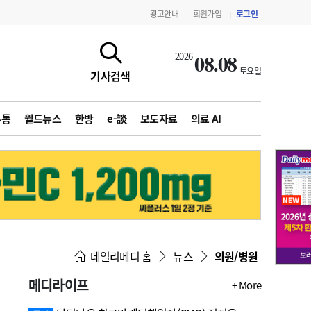
광고안내
회원가입
로그인
|
|
08.08
2026
토요일
기사검색
유통
월드뉴스
한방
e-談
보도자료
의료 AI
지침·기준·평가
약제급여 심사 결과
데일리메디 홈
뉴스
의원/병원
메디라이프
+ More