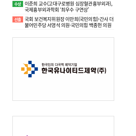
이준희 교수(고대구로병원 심장혈관흉부외과),
수상
국제흉부외과학회 ‘최우수 구연상’
국회 보건복지위원장 이만희(국민의힘)-간사 더
선출
불어민주당 서영석 의원·국민의힘 백종헌 의원