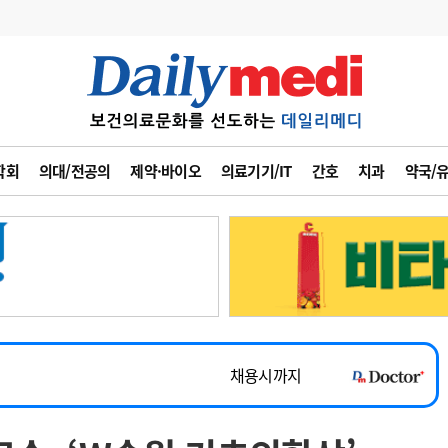
변경
사고
수첩
학회
의대/전공의
제약·바이오
의료기기/IT
간호
치과
약국/
계
6
관리급여 실시
~2026-08-31
7
지필공 지원책
채용시까지
8
수련환경 개선
 공개채용
채용시까지
9
의과대학 입시
채용시까지
10
약가인하
유권해석
정책/통계
공시
~2026-08-15
~2026-08-31