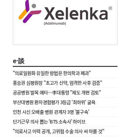
e-談
"의료일원화 유일한 방법은 한의학과 폐과"
홍승권 심평원장 " 초고가 신약, 엄격한 사후 검증"
공공병원 발목 예타…李대통령 "제도 개편 검토"
부산대병원 환자경험평가 3등급 '최하위' 굴욕
인천 시신 오배출 병원 관계자 3명 '불구속'
단기근무 의사 뽑는 'BTS 소속사' 하이브
"의료사고 이력 공개, 고위험 수술 의사 씨 마를 것"