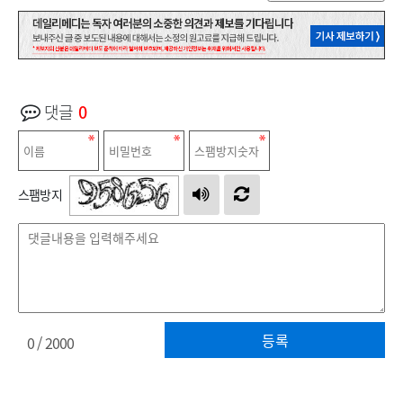
댓글
0
스팸방지
등록
0
/ 2000