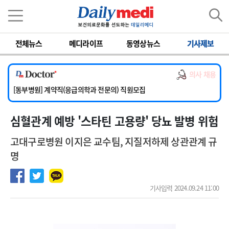
이름
비밀번호
전체뉴스
메디라이프
동영상뉴스
기사제보
[서울아산병원] 2026년 하반기 인턴 모집
[영남대학교의료원] 마취통증의학과 임기제 임상의사 채용
의사 채용
[충남대학교병원] 소아청소년과(소아응급전담) 계약직 의사 공개채용
[동부병원] 계약직(응급의학과 전문의) 직원모집
[이대목동병원] 하반기 전공의(레지던트1년차) 모집
심혈관계 예방 '스타틴 고용량' 당뇨 발병 위험
[서울아산병원] 2026년 하반기 인턴 모집
[영남대학교의료원] 마취통증의학과 임기제 임상의사 채용
고대구로병원 이지은 교수팀, 지질저하제 상관관계 규
명
기사입력 2024.09.24 11:00