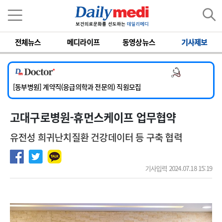
이름
비밀번호
전체뉴스
메디라이프
동영상뉴스
기사제보
[서울아산병원] 2026년 하반기 인턴 모집
[영남대학교의료원] 마취통증의학과 임기제 임상의사 채용
의사 채용
[충남대학교병원] 소아청소년과(소아응급전담) 계약직 의사 공개채용
[동부병원] 계약직(응급의학과 전문의) 직원모집
[이대목동병원] 하반기 전공의(레지던트1년차) 모집
고대구로병원-휴먼스케이프 업무협약
[서울아산병원] 2026년 하반기 인턴 모집
[영남대학교의료원] 마취통증의학과 임기제 임상의사 채용
유전성 희귀난치질환 건강데이터 등 구축 협력
기사입력 2024.07.18 15:19