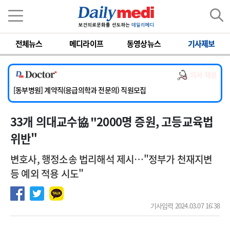
이름
비밀번호
전체뉴스
메디라이프
동영상뉴스
기사제보
[서울아산병원] 2026년 하반기 인턴 모집
[영남대학교의료원] 마취통증의학과 임기제 임상의사 채용
의사 채용
[충남대학교병원] 소아청소년과(소아응급전담) 계약직 의사 공개채용
[동부병원] 계약직(응급의학과 전문의) 직원모집
[이대목동병원] 하반기 전공의(레지던트1년차) 모집
33개 의대교수協 "2000명 증원, 고등교육법
[서울아산병원] 2026년 하반기 인턴 모집
[영남대학교의료원] 마취통증의학과 임기제 임상의사 채용
위반"
변호사, 행정소송 법리해석 제시…"정부가 천재지변
등 예외 적용 시도"
기사입력 2024.03.07 16:38