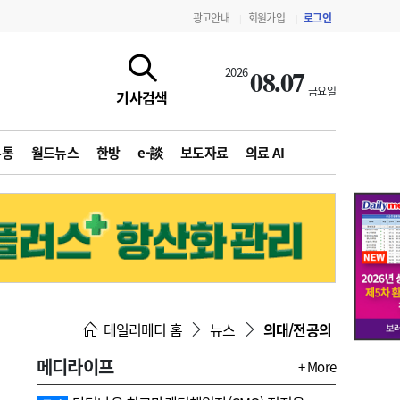
광고안내
회원가입
로그인
|
|
08.07
2026
금요일
기사검색
유통
월드뉴스
한방
e-談
보도자료
의료 AI
지침·기준·평가
약제급여 심사 결과
데일리메디 홈
뉴스
의대/전공의
메디라이프
+ More