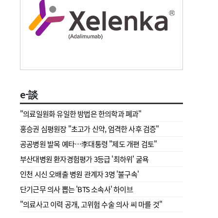
e-談
"의료일원화 유일한 방법은 한의학과 폐과"
홍승권 심평원장 " 초고가 신약, 엄격한 사후 검증"
공공병원 발목 예타…李대통령 "제도 개편 검토"
부산대병원 환자경험평가 3등급 '최하위' 굴욕
인천 시신 오배출 병원 관계자 3명 '불구속'
단기근무 의사 뽑는 'BTS 소속사' 하이브
"의료사고 이력 공개, 고위험 수술 의사 씨 마를 것"