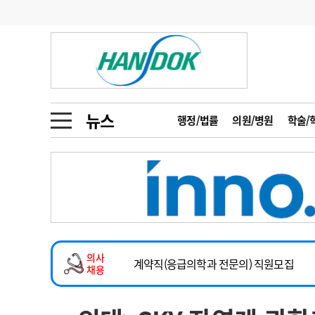
기부
모집
메디인포
인사
부음
오피니언
칼럼
건강정보
금주의 검색어
인물
초대석
피플
뉴스
행정/법률
의원/병원
학술/
1
의사인력 수급 추
동영상뉴스
2
성분명 처방
2026년 하반기 인턴 모집
포토뉴스
포토뉴스
3
AI의료
마취통증의학과 임기제 임상의사 채용
4
전공의 모집 결과
메디 Hospital
지역병원
중소병원
소아청소년과(소아응급전담) 계약직 의사
5
의사국시 합격률
의사
인포메이션
행정처분
판례
계약직(응급의학과 전문의) 직원모집
채용
하반기 전공의(레지던트1년차) 모집
학회·연수강좌
학회/연수강좌
행사