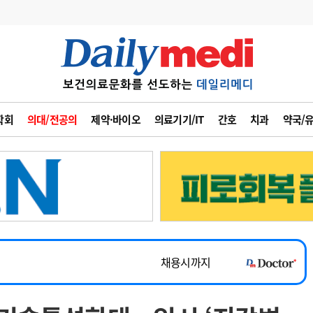
변경
사고
수첩
학회
의대/전공의
제약·바이오
의료기기/IT
간호
치과
약국/
계
6
관리급여 실시
7
지필공 지원책
~2026-08-31
8
수련환경 개선
채용시까지
9
의과대학 입시
 공개채용
채용시까지
10
약가인하
유권해석
정책/통계
공시
채용시까지
~2026-08-15