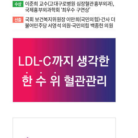
이준희 교수(고대구로병원 심장혈관흉부외과),
수상
국제흉부외과학회 ‘최우수 구연상’
국회 보건복지위원장 이만희(국민의힘)-간사 더
선출
불어민주당 서영석 의원·국민의힘 백종헌 의원