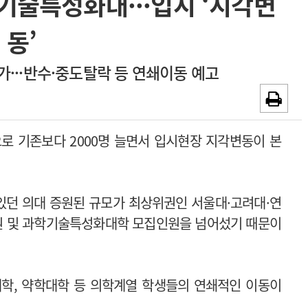
기술특성화대···입시 ‘지각변
~2026-08-31
광고안내
동’
채용시까지
···반수·중도탈락 등 연쇄이동 예고
으로 기존보다 2000명 늘면서 입시현장 지각변동이 본
있던 의대 증원된 규모가 최상위권인 서울대·고려대·연
집인원 및 과학기술특성화대학 모집인원을 넘어섰기 때문이
대학, 약학대학 등 의학계열 학생들의 연쇄적인 이동이