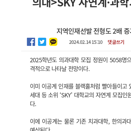
의대>SKY 자연계·과학
2026년 하반기 인턴 모집
고객센터
회사소개
법적고지
마취통증의학과 임기제 임상의사 채용
지역인재선발 전형도 2배 증가
2024.02.14 15:10
댓글쓰기
2025학년도 의과대학 모집 정원이 5058명
격적으로 나타날 전망이다.
이미 이공계 인재를 블랙홀처럼 빨아들이고 
세대 등 소위 ‘SKY’ 대학교의 자연계 모
다.
이에 이공계는 물론 기존 치과대학, 한의과
예상된다.