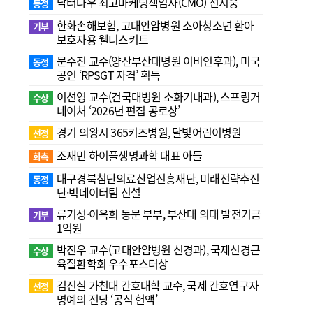
닥터나우 최고마케팅책임자(CMO) 전지웅
동정
한화손해보험, 고대안암병원 소아청소년 환아
기부
보호자용 웰니스키트
문수진 교수( 양산부산대병원 이비인후과), 미국
동정
공인 ‘RPSGT 자격’ 획득
이선영 교수(건국대병원 소화기내과), 스프링거
수상
네이처 ‘2026년 편집 공로상’
경기 의왕시 365키즈병원, 달빛어린이병원
선정
조재민 하이플생명과학 대표 아들
화촉
대구경북첨단의료산업진흥재단, 미래전략추진
동정
단·빅데이터팀 신설
류기성·이옥희 동문 부부, 부산대 의대 발전기금
기부
1억원
박진우 교수(고대안암병원 신경과), 국제신경근
수상
육질환학회 우수포스터상
김진실 가천대 간호대학 교수, 국제 간호연구자
선정
명예의 전당 ‘공식 헌액’