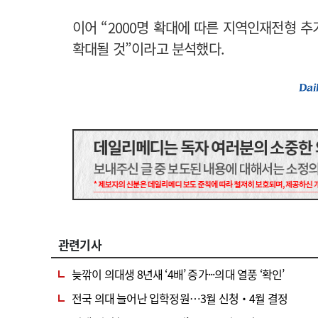
이어 “2000명 확대에 따른 지역인재전형 추
확대될 것”이라고 분석했다.
관련기사
늦깎이 의대생 8년새 ‘4배’ 증가···의대 열풍 ‘확인’
전국 의대 늘어난 입학정원…3월 신청‧4월 결정