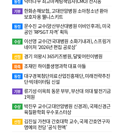
닥터나우 최고마케팅책임자(CMO) 전지웅
동정
한화손해보험, 고대안암병원 소아청소년 환아
기부
보호자용 웰니스키트
문수진 교수( 양산부산대병원 이비인후과), 미국
동정
공인 ‘RPSGT 자격’ 획득
이선영 교수(건국대병원 소화기내과), 스프링거
수상
네이처 ‘2026년 편집 공로상’
경기 의왕시 365키즈병원, 달빛어린이병원
선정
조재민 하이플생명과학 대표 아들
화촉
대구경북첨단의료산업진흥재단, 미래전략추진
동정
단·빅데이터팀 신설
류기성·이옥희 동문 부부, 부산대 의대 발전기금
기부
1억원
박진우 교수(고대안암병원 신경과), 국제신경근
수상
육질환학회 우수포스터상
김진실 가천대 간호대학 교수, 국제 간호연구자
선정
명예의 전당 ‘공식 헌액’