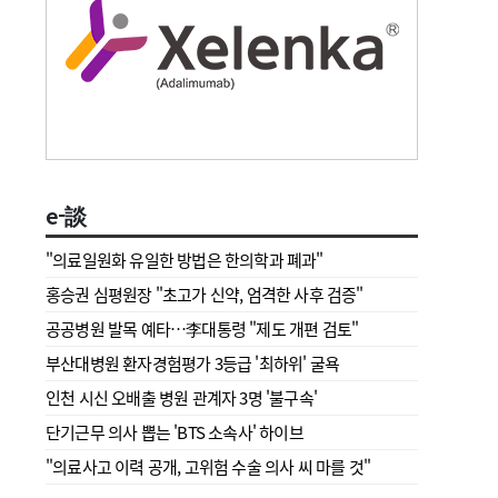
e-談
"의료일원화 유일한 방법은 한의학과 폐과"
홍승권 심평원장 " 초고가 신약, 엄격한 사후 검증"
공공병원 발목 예타…李대통령 "제도 개편 검토"
부산대병원 환자경험평가 3등급 '최하위' 굴욕
인천 시신 오배출 병원 관계자 3명 '불구속'
단기근무 의사 뽑는 'BTS 소속사' 하이브
"의료사고 이력 공개, 고위험 수술 의사 씨 마를 것"