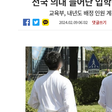
전국 의대 늘어난 입
2026년 하반기 인턴 모집
고객센터
회사소개
법적고지
교육부, 내년도 배정 인원 계
마취통증의학과 임기제 임상의사 채용
2024.02.09 06:02
댓글쓰기