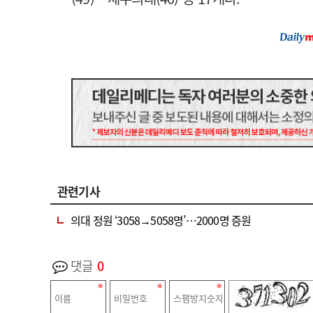
관련기사
의대 정원 ‘3058→5058명’…2000명 증원
댓글
0