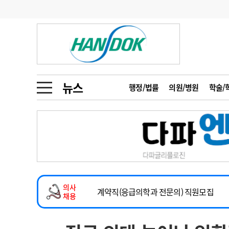
기부
모집
메디인포
인사
부음
오피니언
칼럼
건강정보
금주의 검색어
인물
초대석
피플
뉴스
행정/법률
의원/병원
학술/
1
의사인력 수급 추
동영상뉴스
2
성분명 처방
2026년 하반기 인턴 모집
포토뉴스
포토뉴스
3
AI의료
마취통증의학과 임기제 임상의사 채용
4
전공의 모집 결과
메디 Hospital
지역병원
중소병원
소아청소년과(소아응급전담) 계약직 의사
5
의사국시 합격률
의사
인포메이션
행정처분
판례
계약직(응급의학과 전문의) 직원모집
채용
하반기 전공의(레지던트1년차) 모집
학회·연수강좌
학회/연수강좌
행사