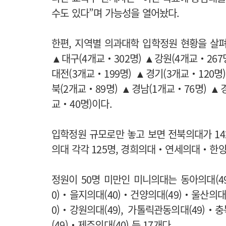
수도 있다”며 가능성을 열어놨다.
한편, 지역별 의과대학 입학정원 현황을 살펴
▲대구(4개교‧302명) ▲강원(4개교‧267명
대전(3개교‧199명) ▲경기(3개교‧120명
북(2개교‧89명) ▲경남(1개교‧76명) ▲
교‧40명)이다.
입학정원 규모로만 놓고 보면 전북의대가 14
의대 각각 125명, 경희의대‧연세의대‧한
정원이 50명 미만인 미니의대는 동아의대(4
0)‧을지의대(40)‧건양의대(49)‧울산의대
0)‧강원의대(49), 가톨릭관동의대(49)‧
(49)‧제주의대(40) 등 17개다.