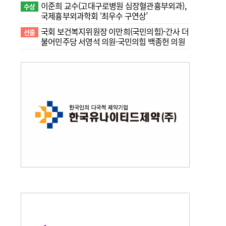
이준희 교수(고대구로병원 심장혈관흉부외과),
수상
국제흉부외과학회 ‘최우수 구연상’
국회 보건복지위원장 이만희(국민의힘)-간사 더
선출
불어민주당 서영석 의원·국민의힘 백종헌 의원