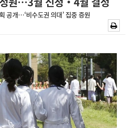
학정원…3월 신청‧4월 결정
~2026-08-31
광고안내
획 공개…‘비수도권 의대’ 집중 증원
채용시까지