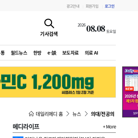
광고안내
회원가입
로그인
|
|
08.08
2026
토요일
기사검색
유통
월드뉴스
한방
e-談
보도자료
의료 AI
지침·기준·평가
약제급여 심사 결과
데일리메디 홈
뉴스
의대/전공의
메디라이프
+ More