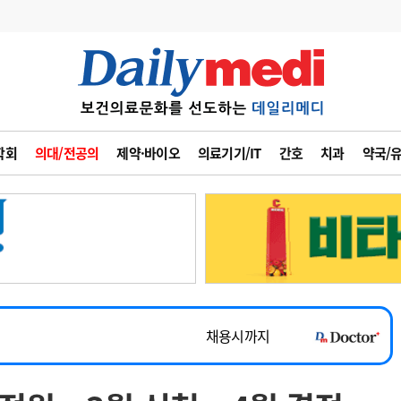
변경
사고
수첩
학회
의대/전공의
제약·바이오
의료기기/IT
간호
치과
약국/
계
6
관리급여 실시
7
지필공 지원책
~2026-08-31
8
수련환경 개선
채용시까지
9
의과대학 입시
 공개채용
채용시까지
10
약가인하
유권해석
정책/통계
공시
채용시까지
~2026-08-15