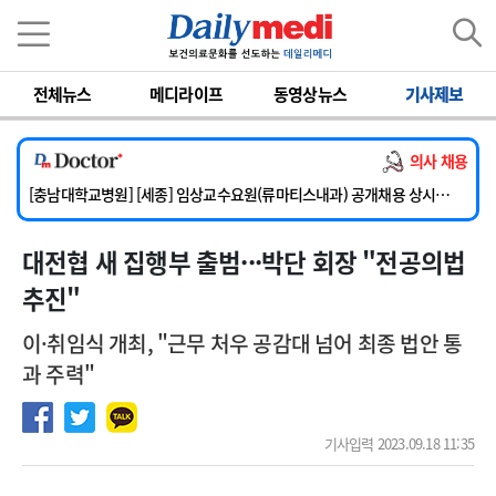
이름
비밀번호
전체뉴스
메디라이프
동영상뉴스
기사제보
[단국대학교병원] 임상전담교원 및 전임의 초빙
[해운대부민병원] [해운대] 2026년 하반기 인턴 모집
의사 채용
[서울아산병원] 건강증진센터 소화기파트 건진교수 초빙
[충남대학교병원] [세종] 임상교수요원(류마티스내과) 공개채용 상시모집
[이대서울병원] 정형외과 일반의 초빙
대전협 새 집행부 출범···박단 회장 "전공의법
[단국대학교병원] 임상전담교원 및 전임의 초빙
[해운대부민병원] [해운대] 2026년 하반기 인턴 모집
추진"
이·취임식 개최, "근무 처우 공감대 넘어 최종 법안 통
과 주력"
기사입력 2023.09.18 11:35