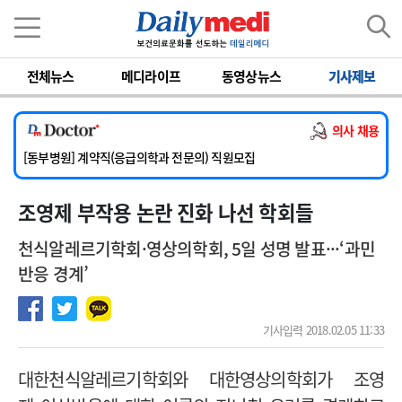
이름
비밀번호
전체뉴스
메디라이프
동영상뉴스
기사제보
[서울아산병원] 2026년 하반기 인턴 모집
[영남대학교의료원] 마취통증의학과 임기제 임상의사 채용
의사 채용
[충남대학교병원] 소아청소년과(소아응급전담) 계약직 의사 공개채용
[동부병원] 계약직(응급의학과 전문의) 직원모집
[이대목동병원] 하반기 전공의(레지던트1년차) 모집
조영제 부작용 논란 진화 나선 학회들
[서울아산병원] 2026년 하반기 인턴 모집
[영남대학교의료원] 마취통증의학과 임기제 임상의사 채용
천식알레르기학회·영상의학회, 5일 성명 발표···‘과민
반응 경계’
기사입력 2018.02.05 11:33
대한천식알레르기학회와 대한영상의학회가 조영