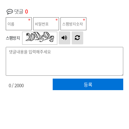
댓글
0
스팸방지
등록
0
/ 2000