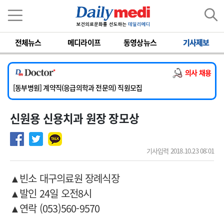
이름
비밀번호
전체뉴스
메디라이프
동영상뉴스
기사제보
[서울아산병원] 2026년 하반기 인턴 모집
[영남대학교의료원] 마취통증의학과 임기제 임상의사 채용
의사 채용
[충남대학교병원] 소아청소년과(소아응급전담) 계약직 의사 공개채용
[동부병원] 계약직(응급의학과 전문의) 직원모집
[이대목동병원] 하반기 전공의(레지던트1년차) 모집
신원용 신용치과 원장 장모상
[서울아산병원] 2026년 하반기 인턴 모집
[영남대학교의료원] 마취통증의학과 임기제 임상의사 채용
기사입력 2018.10.23 08:01
▲빈소 대구의료원 장례식장
▲발인 24일 오전8시
▲연락 (053)560-9570