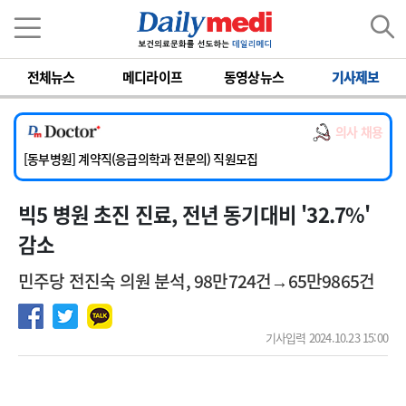
이름
비밀번호
전체뉴스
메디라이프
동영상뉴스
기사제보
[서울아산병원] 2026년 하반기 인턴 모집
[영남대학교의료원] 마취통증의학과 임기제 임상의사 채용
의사 채용
[충남대학교병원] 소아청소년과(소아응급전담) 계약직 의사 공개채용
[동부병원] 계약직(응급의학과 전문의) 직원모집
[이대목동병원] 하반기 전공의(레지던트1년차) 모집
빅5 병원 초진 진료, 전년 동기대비 '32.7%'
[서울아산병원] 2026년 하반기 인턴 모집
[영남대학교의료원] 마취통증의학과 임기제 임상의사 채용
감소
민주당 전진숙 의원 분석, 98만724건→65만9865건
기사입력 2024.10.23 15:00