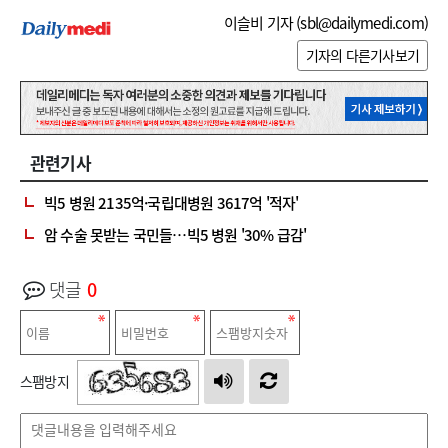
이슬비 기자 (
sbl@dailymedi.com
)
기자의 다른기사보기
관련기사
빅5 병원 2135억·국립대병원 3617억 '적자'
암 수술 못받는 국민들…빅5 병원 '30% 급감'
댓글
0
스팸방지