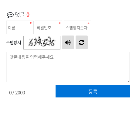
댓글
0
스팸방지
등록
0
/ 2000