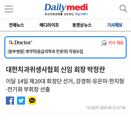
이름
비밀번호
전체뉴스
메디라이프
동영상뉴스
기사제보
[서울아산병원] 2026년 하반기 인턴 모집
[영남대학교의료원] 마취통증의학과 임기제 임상의사 채용
의사 채용
[충남대학교병원] 소아청소년과(소아응급전담) 계약직 의사 공개채용
[동부병원] 계약직(응급의학과 전문의) 직원모집
[이대목동병원] 하반기 전공의(레지던트1년차) 모집
대한치과위생사협회 신임 회장 박정란
[서울아산병원] 2026년 하반기 인턴 모집
[영남대학교의료원] 마취통증의학과 임기제 임상의사 채용
이달 14일 제20대 회장단 선거, 강경희·유은미·한지형
·전기화 부회장 선출
기사입력 2025.06.15 17:44