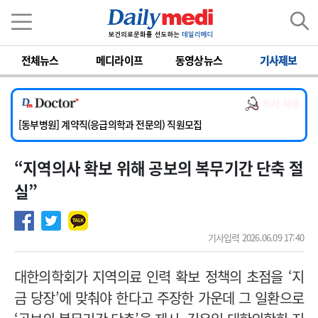
이름
비밀번호
전체뉴스
메디라이프
동영상뉴스
기사제보
[서울아산병원] 2026년 하반기 인턴 모집
[영남대학교의료원] 마취통증의학과 임기제 임상의사 채용
의사 채용
[충남대학교병원] 소아청소년과(소아응급전담) 계약직 의사 공개채용
[동부병원] 계약직(응급의학과 전문의) 직원모집
[이대목동병원] 하반기 전공의(레지던트1년차) 모집
“지역의사 확보 위해 공보의 복무기간 단축 절
[서울아산병원] 2026년 하반기 인턴 모집
[영남대학교의료원] 마취통증의학과 임기제 임상의사 채용
실”
기사입력 2026.06.09 17:40
대한의학회가 지역의료 인력 확보 정책의 초점을 ‘지
금 당장’에 맞춰야 한다고 주장한 가운데 그 일환으로