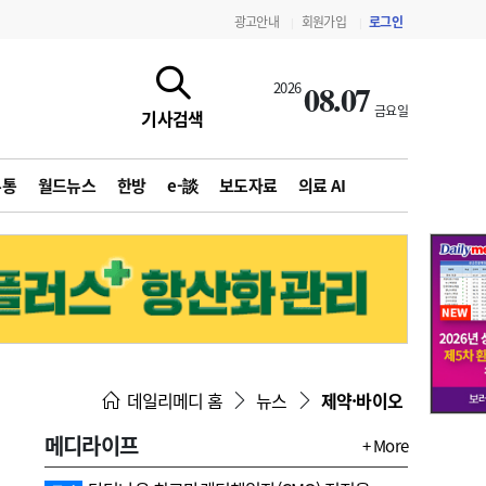
광고안내
회원가입
로그인
|
|
08.07
2026
금요일
기사검색
유통
월드뉴스
한방
e-談
보도자료
의료 AI
지침·기준·평가
약제급여 심사 결과
데일리메디 홈
뉴스
제약·바이오
메디라이프
+ More