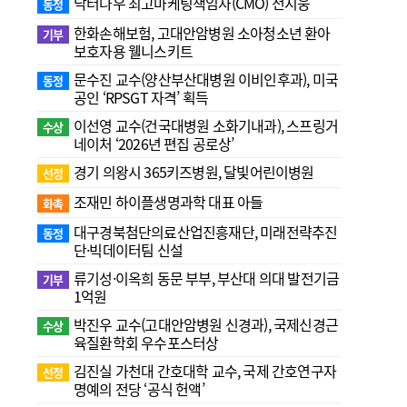
닥터나우 최고마케팅책임자(CMO) 전지웅
동정
한화손해보험, 고대안암병원 소아청소년 환아
기부
보호자용 웰니스키트
문수진 교수( 양산부산대병원 이비인후과), 미국
동정
공인 ‘RPSGT 자격’ 획득
이선영 교수(건국대병원 소화기내과), 스프링거
수상
네이처 ‘2026년 편집 공로상’
경기 의왕시 365키즈병원, 달빛어린이병원
선정
조재민 하이플생명과학 대표 아들
화촉
대구경북첨단의료산업진흥재단, 미래전략추진
동정
단·빅데이터팀 신설
류기성·이옥희 동문 부부, 부산대 의대 발전기금
기부
1억원
박진우 교수(고대안암병원 신경과), 국제신경근
수상
육질환학회 우수포스터상
김진실 가천대 간호대학 교수, 국제 간호연구자
선정
명예의 전당 ‘공식 헌액’