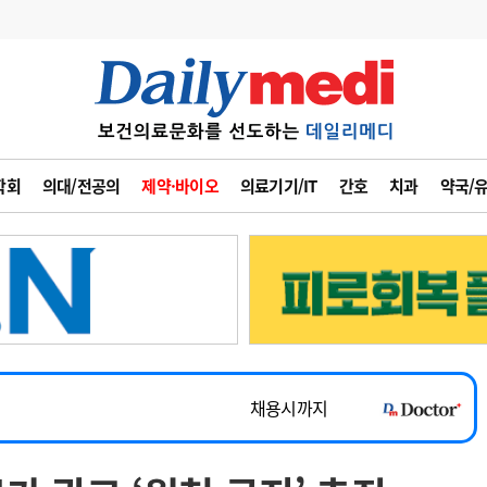
변경
사고
수첩
학회
의대/전공의
제약·바이오
의료기기/IT
간호
치과
약국/
계
6
관리급여 실시
~2026-08-31
7
지필공 지원책
채용시까지
8
수련환경 개선
 공개채용
채용시까지
9
의과대학 입시
채용시까지
10
약가인하
유권해석
정책/통계
공시
~2026-08-15
~2026-08-31