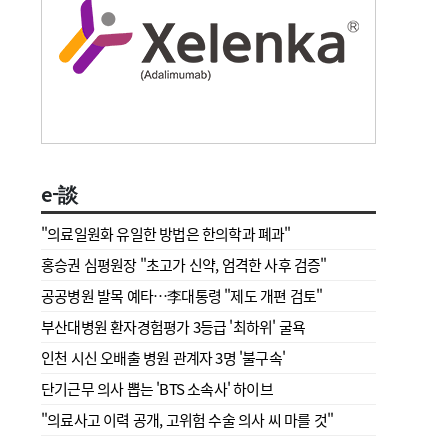
e-談
"의료일원화 유일한 방법은 한의학과 폐과"
홍승권 심평원장 " 초고가 신약, 엄격한 사후 검증"
공공병원 발목 예타…李대통령 "제도 개편 검토"
부산대병원 환자경험평가 3등급 '최하위' 굴욕
인천 시신 오배출 병원 관계자 3명 '불구속'
단기근무 의사 뽑는 'BTS 소속사' 하이브
"의료사고 이력 공개, 고위험 수술 의사 씨 마를 것"