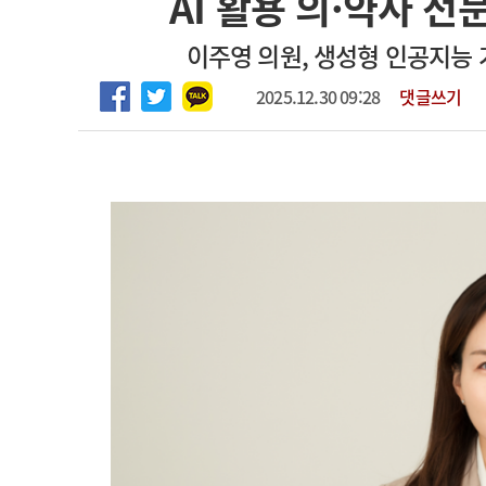
AI 활용 의·약사 전
마취통증의학과 임기제 임상의사 채용
고객센터
회사소개
법적고지
이주영 의원, 생성형 인공지능 
2025.12.30 09:28
댓글쓰기