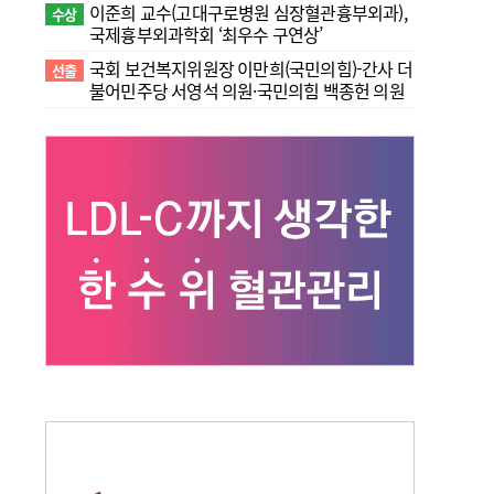
이준희 교수(고대구로병원 심장혈관흉부외과),
수상
국제흉부외과학회 ‘최우수 구연상’
국회 보건복지위원장 이만희(국민의힘)-간사 더
선출
불어민주당 서영석 의원·국민의힘 백종헌 의원