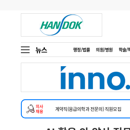
기부
모집
메디인포
인사
부음
오피니언
칼럼
건강정보
금주의 검색어
인물
초대석
피플
뉴스
행정/법률
의원/병원
학술/
1
의사인력 수급 추
동영상뉴스
2026년 하반기 인턴 모집
2
성분명 처방
마취통증의학과 임기제 임상의사 채용
포토뉴스
포토뉴스
3
AI의료
소아청소년과(소아응급전담) 계약직 의사
4
전공의 모집 결과
메디 Hospital
지역병원
중소병원
계약직(응급의학과 전문의) 직원모집
5
의사국시 합격률
의사
인포메이션
행정처분
판례
하반기 전공의(레지던트1년차) 모집
채용
2026년 하반기 인턴 모집
학회·연수강좌
학회/연수강좌
행사