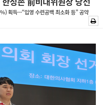
 한성존 前비대위원장 당선
~2026-08-31
광고안내
.9%) 획득···“입영 수련공백 최소화 등” 공약
채용시까지