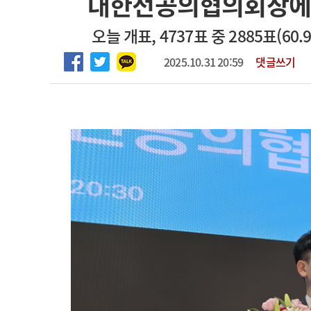
대한전공의협의회장에
2026년 하반기 인턴 모집
고객센터
회사소개
법적고지
오늘 개표, 4737표 중 2885표(60
마취통증의학과 임기제 임상의사 채용
2025.10.31 20:59
댓글쓰기