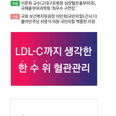
이준희 교수(고대구로병원 심장혈관흉부외과),
수상
국제흉부외과학회 ‘최우수 구연상’
국회 보건복지위원장 이만희(국민의힘)-간사 더
선출
불어민주당 서영석 의원·국민의힘 백종헌 의원