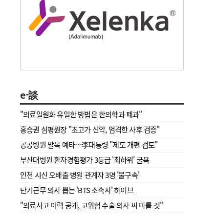
e-談
"의료일원화 유일한 방법은 한의학과 폐과"
홍승권 심평원장 " 초고가 신약, 엄격한 사후 검증"
공공병원 발목 예타…李대통령 "제도 개편 검토"
부산대병원 환자경험평가 3등급 '최하위' 굴욕
인천 시신 오배출 병원 관계자 3명 '불구속'
단기근무 의사 뽑는 'BTS 소속사' 하이브
"의료사고 이력 공개, 고위험 수술 의사 씨 마를 것"