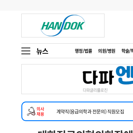
기부
모집
메디인포
인사
부음
오피니언
칼럼
건강정보
금주의 검색어
인물
초대석
피플
뉴스
행정/법률
의원/병원
학술/
1
의사인력 수급 추
동영상뉴스
2
성분명 처방
2026년 하반기 인턴 모집
포토뉴스
포토뉴스
3
AI의료
마취통증의학과 임기제 임상의사 채용
4
전공의 모집 결과
메디 Hospital
지역병원
중소병원
소아청소년과(소아응급전담) 계약직 의사
5
의사국시 합격률
의사
인포메이션
행정처분
판례
계약직(응급의학과 전문의) 직원모집
채용
하반기 전공의(레지던트1년차) 모집
학회·연수강좌
학회/연수강좌
행사