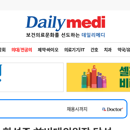
변경
사고
수첩
학회
의대/전공의
제약·바이오
의료기기/IT
간호
치과
약국/
계
6
관리급여 실시
7
지필공 지원책
~2026-08-31
8
수련환경 개선
채용시까지
9
의과대학 입시
 공개채용
채용시까지
10
약가인하
유권해석
정책/통계
공시
채용시까지
~2026-08-15