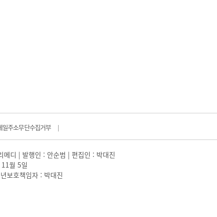
메일주소무단수집거부
|
일리메디 | 발행인 : 안순범 | 편집인 : 박대진
 11월 5일
 |청소년보호책임자 : 박대진