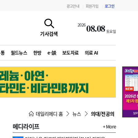
광고안내
회원가입
로그인
|
|
08.08
2026
토요일
기사검색
유통
월드뉴스
한방
e-談
보도자료
의료 AI
지침·기준·평가
약제급여 심사 결과
데일리메디 홈
뉴스
의대/전공의
메디라이프
+ More