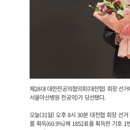
제28대 대한전공의협의회(대전협) 회장 선거
서울아산병원 전공의)가 당선됐다.
오늘(31일) 오후 8시 30분 대전협 회장 선거
를 획득(60.9%)해 1852표를 획득한 기호 