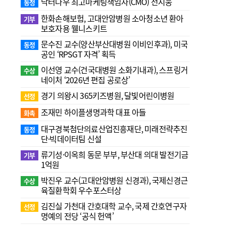
닥터나우 최고마케팅책임자(CMO) 전지웅
동정
한화손해보험, 고대안암병원 소아청소년 환아
기부
보호자용 웰니스키트
문수진 교수( 양산부산대병원 이비인후과), 미국
동정
공인 ‘RPSGT 자격’ 획득
이선영 교수(건국대병원 소화기내과), 스프링거
수상
네이처 ‘2026년 편집 공로상’
경기 의왕시 365키즈병원, 달빛어린이병원
선정
조재민 하이플생명과학 대표 아들
화촉
대구경북첨단의료산업진흥재단, 미래전략추진
동정
단·빅데이터팀 신설
류기성·이옥희 동문 부부, 부산대 의대 발전기금
기부
1억원
박진우 교수(고대안암병원 신경과), 국제신경근
수상
육질환학회 우수포스터상
김진실 가천대 간호대학 교수, 국제 간호연구자
선정
명예의 전당 ‘공식 헌액’