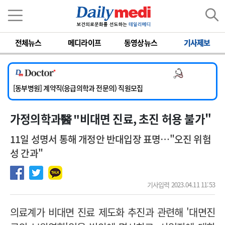
이름
비밀번호
전체뉴스
메디라이프
동영상뉴스
기사제보
[서울아산병원] 2026년 하반기 인턴 모집
[영남대학교의료원] 마취통증의학과 임기제 임상의사 채용
의사 채용
[충남대학교병원] 소아청소년과(소아응급전담) 계약직 의사 공개채용
[동부병원] 계약직(응급의학과 전문의) 직원모집
[이대목동병원] 하반기 전공의(레지던트1년차) 모집
가정의학과醫 "비대면 진료, 초진 허용 불가"
[서울아산병원] 2026년 하반기 인턴 모집
[영남대학교의료원] 마취통증의학과 임기제 임상의사 채용
11일 성명서 통해 개정안 반대입장 표명…"오진 위험
성 간과"
기사입력 2023.04.11 11:53
의료계가 비대면 진료 제도화 추진과 관련해 '대면진