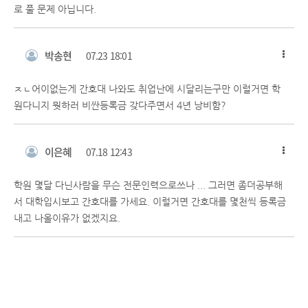
로 풀 문제 아닙니다.
박송현
07.23 18:01
ㅈㄴ어이없는게 간호대 나와도 취업난에 시달리는구만 이럴거면 학
원다니지 뭣하러 비싼등록금 갖다주면서 4년 낭비함?
이은혜
07.18 12:43
학원 몇달 다닌사람을 무슨 전문인력으로쓰나 ... 그러면 좀더공부해
서 대학입시보고 간호대를 가세요. 이럴거면 간호대를 몇천씩 등록금
내고 나올이유가 없겠지요.