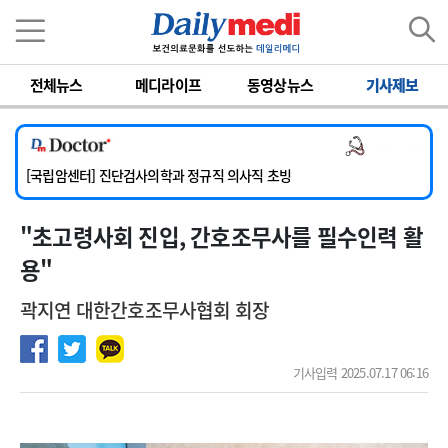
이름
비밀번호
전체뉴스
메디라이프
동영상뉴스
기사제보
[서울아산병원] 2026년 하반기 인턴 모집
[명지병원] 하반기 전공의(인턴) 모집
의사 채용
[동국대학교 경주병원] 내과(소화기, 심장, 내분비), 소아청소년과, 외과, 심장혈관흉부외과, 이비인후과, 병리과 교원 초빙
[국립암센터] 진단검사의학과 정규직 의사직 초빙
[인제대학교해운대백병원] 치과 진료교수 모집 공고
"초고령사회 진입, 간호조무사를 필수인력 활
[서울아산병원] 2026년 하반기 인턴 모집
[명지병원] 하반기 전공의(인턴) 모집
용"
곽지연 대한간호조무사협회 회장
기사입력 2025.07.17 06:16