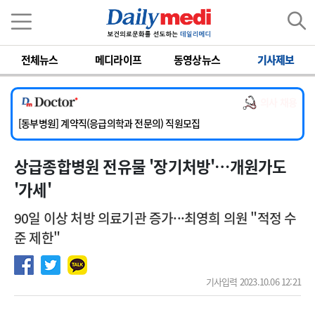
이름
비밀번호
전체뉴스
메디라이프
동영상뉴스
기사제보
[서울아산병원] 2026년 하반기 인턴 모집
[영남대학교의료원] 마취통증의학과 임기제 임상의사 채용
의사 채용
[충남대학교병원] 소아청소년과(소아응급전담) 계약직 의사 공개채용
[동부병원] 계약직(응급의학과 전문의) 직원모집
[이대목동병원] 하반기 전공의(레지던트1년차) 모집
상급종합병원 전유물 '장기처방'…개원가도
[서울아산병원] 2026년 하반기 인턴 모집
[영남대학교의료원] 마취통증의학과 임기제 임상의사 채용
'가세'
90일 이상 처방 의료기관 증가···최영희 의원 "적정 수
준 제한"
기사입력 2023.10.06 12:21