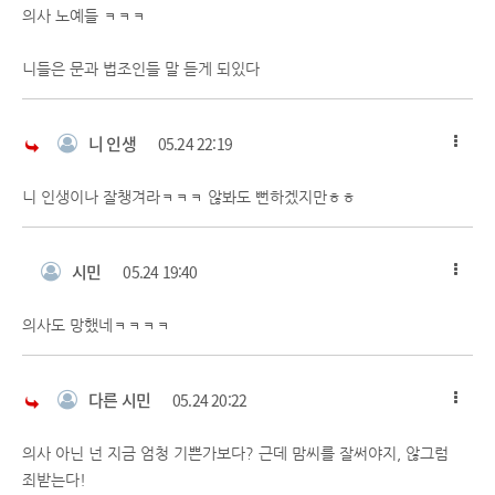
의사 노예들 ㅋㅋㅋ
니들은 문과 법조인들 말 듣게 되있다
니 인생
05.24 22:19
니 인생이나 잘챙겨라ㅋㅋㅋ 않봐도 뻔하겠지만ㅎㅎ
시민
05.24 19:40
의사도 망했네ㅋㅋㅋㅋ
다른 시민
05.24 20:22
의사 아닌 넌 지금 엄청 기쁜가보다? 근데 맘씨를 잘써야지, 않그럼
죄받는다!