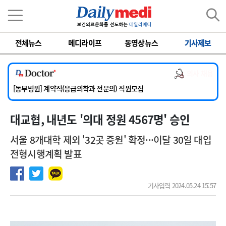
이름
비밀번호
전체뉴스
메디라이프
동영상뉴스
기사제보
[서울아산병원] 2026년 하반기 인턴 모집
[영남대학교의료원] 마취통증의학과 임기제 임상의사 채용
의사 채용
[충남대학교병원] 소아청소년과(소아응급전담) 계약직 의사 공개채용
[동부병원] 계약직(응급의학과 전문의) 직원모집
[이대목동병원] 하반기 전공의(레지던트1년차) 모집
대교협, 내년도 '의대 정원 4567명' 승인
[서울아산병원] 2026년 하반기 인턴 모집
[영남대학교의료원] 마취통증의학과 임기제 임상의사 채용
서울 8개대학 제외 '32곳 증원' 확정···이달 30일 대입
전형시행계획 발표
기사입력 2024.05.24 15:57