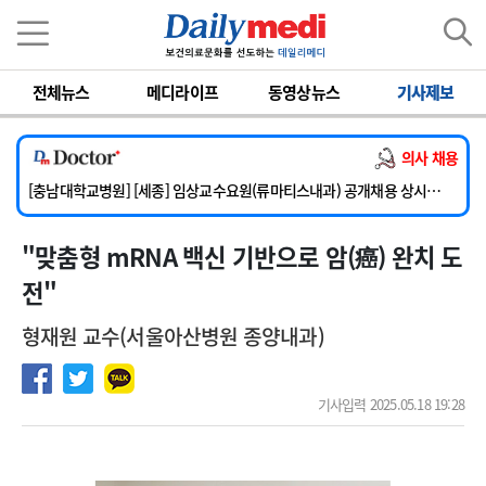
이름
비밀번호
전체뉴스
메디라이프
동영상뉴스
기사제보
[단국대학교병원] 임상전담교원 및 전임의 초빙
[해운대부민병원] [해운대] 2026년 하반기 인턴 모집
의사 채용
[서울아산병원] 건강증진센터 소화기파트 건진교수 초빙
[충남대학교병원] [세종] 임상교수요원(류마티스내과) 공개채용 상시모집
[이대서울병원] 정형외과 일반의 초빙
"맞춤형 mRNA 백신 기반으로 암(癌) 완치 도
[단국대학교병원] 임상전담교원 및 전임의 초빙
[해운대부민병원] [해운대] 2026년 하반기 인턴 모집
전"
형재원 교수(서울아산병원 종양내과)
기사입력 2025.05.18 19:28