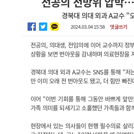
전공의 전방위 압박…
2026년 하반기 인턴 모집
고객센터
회사소개
법적고지
경북대 의대 외과 A교수 “
마취통증의학과 임기제 임상의사 채용
2024.03.04 15:58
댓글쓰기
전공의, 의대생, 전임의에 이어 교수까지 정
상황을 보면 번아웃을 감내하며 의료현장을 
경북대 의대 외과 A교수는 SNS를 통해 “
만 이미 오래 전 번아웃도 됐고, 더 힘만 빠진
이어 “이번 기회를 통해 그동안 바쁘게 앞만
가족 의미를 되새기고 소홀했던 가족들과 함
현장에서 있는 의사들이 현행 필수의료 살리