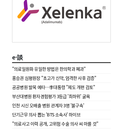
e-談
"의료일원화 유일한 방법은 한의학과 폐과"
홍승권 심평원장 " 초고가 신약, 엄격한 사후 검증"
공공병원 발목 예타…李대통령 "제도 개편 검토"
부산대병원 환자경험평가 3등급 '최하위' 굴욕
인천 시신 오배출 병원 관계자 3명 '불구속'
단기근무 의사 뽑는 'BTS 소속사' 하이브
"의료사고 이력 공개, 고위험 수술 의사 씨 마를 것"