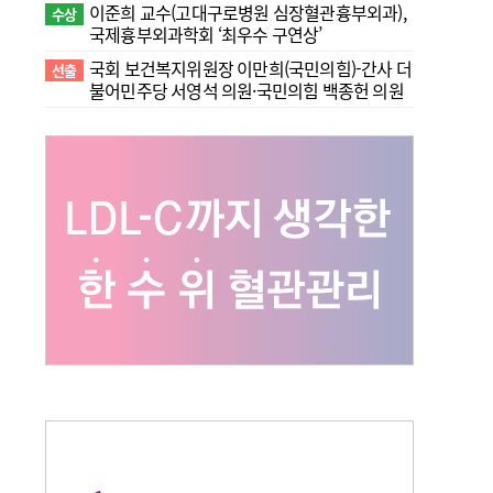
이준희 교수(고대구로병원 심장혈관흉부외과),
수상
국제흉부외과학회 ‘최우수 구연상’
국회 보건복지위원장 이만희(국민의힘)-간사 더
선출
불어민주당 서영석 의원·국민의힘 백종헌 의원