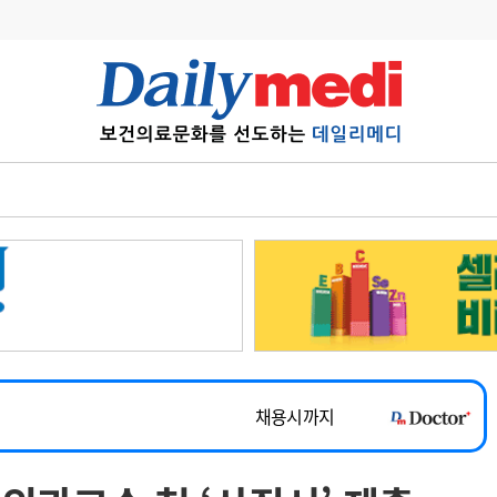
변경
사고
수첩
계
6
관리급여 실시
7
지필공 지원책
~2026-08-31
8
수련환경 개선
채용시까지
9
의과대학 입시
 공개채용
채용시까지
10
약가인하
유권해석
정책/통계
공시
채용시까지
~2026-08-15