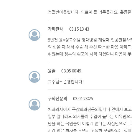
정말번아웃됩니다. 의료계 를 너무몰라요 훌륭
가짜판새
03.15 13:43
8년전 윤*성교수님 영대병원 계실때 인공관절하로
의 힘을 다 해서 수술 해 주신 따스한 마음 아직
쉬웠는데 정부의 횡포에 사직 하셨다니 마음이 무
윤슬
03.05 00:49
교수님~ 존경합니다!
구외전문의
03.04 23:25
치과의사이자 구강외과전문의입니다.옆에서 보고 
일부 알더라도 의사들이 수입이 높다는 이유만으
난을 하는 국민들이 이렇게 많다는 사실만으로..
시간,많은 환자를 보면서 고생한 보람따위는 희