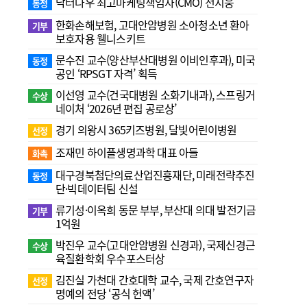
닥터나우 최고마케팅책임자(CMO) 전지웅
동정
한화손해보험, 고대안암병원 소아청소년 환아
기부
보호자용 웰니스키트
문수진 교수( 양산부산대병원 이비인후과), 미국
동정
공인 ‘RPSGT 자격’ 획득
이선영 교수(건국대병원 소화기내과), 스프링거
수상
네이처 ‘2026년 편집 공로상’
경기 의왕시 365키즈병원, 달빛어린이병원
선정
조재민 하이플생명과학 대표 아들
화촉
대구경북첨단의료산업진흥재단, 미래전략추진
동정
단·빅데이터팀 신설
류기성·이옥희 동문 부부, 부산대 의대 발전기금
기부
1억원
박진우 교수(고대안암병원 신경과), 국제신경근
수상
육질환학회 우수포스터상
김진실 가천대 간호대학 교수, 국제 간호연구자
선정
명예의 전당 ‘공식 헌액’