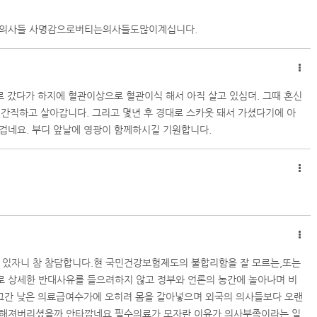
한의사들 사명감으로버티는의사들도많이계십니다.
 갔다가 하지에 혈관이상으로 혈관이식 해서 아직 살고 있심더. 그때 혼신
도 간직하고 살아갑니다. 그리고 몇년 후 경대로 스카웃 돼서 가셨다기에 아
겁네요. 부디 앞날에 영광이 함께하시길 기원합니다.
있자니 참 참담합니다.현 국민건강보험제도의 불합리함을 잘 모르는,또는
로 상세한 반대사유를 들으려하지 않고 정부와 언론의 농간에 놀아나며 비
.그간 낮은 의료급여수가에 오히려 몸을 갈아넣으며 외국의 의사들보다 오랜
미해져버리셨을까 안타깝네요.필수의료가 모자란 이유가 의사부족이라는 일