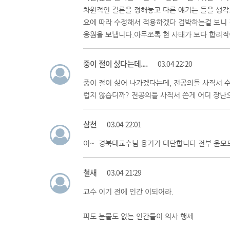
차원적인 결론을 정해놓고 다른 얘기는 들을 생
요에 따라 수정해서 적용하겠다 겁박하는걸 보니
응원을 보냅니다.아무쪼록 현 사태가 보다 합리
중이 절이 싫다는데....
03.04 22:20
중이 절이 싫어 나가겠다는데, 전공의들 사직서 
럽지 않습디까? 전공의들 사직서 쓴게 어디 장난
삼천
03.04 22:01
아~ 경북대교수님 용기가 대단합니다 전부 윤모모
철새
03.04 21:29
교수 이기 전에 인간 이되어라.
피도 눈물도 없는 인간들이 의사 행세