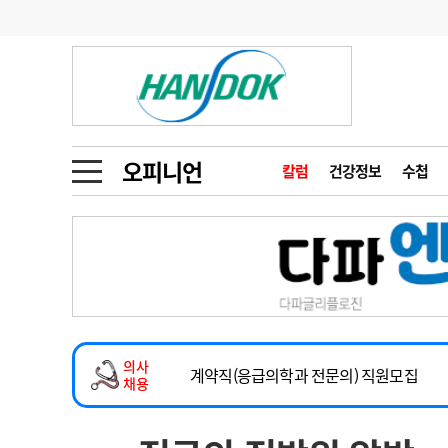
기부
모집
메디인포
인사
부음
오피니언
칼럼
건강정보
금주의 검색어
인물
초대석
피플
오피니언
칼럼
건강정보
수첩
1
의사인력 수급 추
동영상뉴스
2
성분명 처방
2026년 하반기 인턴 모집
포토뉴스
포토뉴스
3
AI의료
마취통증의학과 임기제 임상의사 채용
4
전공의 모집 결과
메디 Hospital
지역병원
중소병원
소아청소년과(소아응급전담) 계약직 의사
5
의사국시 합격률
의사
인포메이션
행정처분
판례
계약직(응급의학과 전문의) 직원모집
채용
하반기 전공의(레지던트1년차) 모집
학회·연수강좌
학회/연수강좌
행사