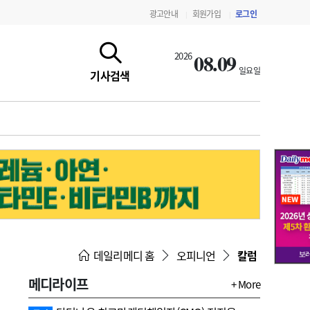
광고안내
회원가입
로그인
|
|
08.09
2026
일요일
기사검색
지침·기준·평가
약제급여 심사 결과
데일리메디 홈
오피니언
칼럼
메디라이프
+ More