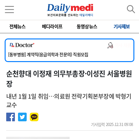
이름
비밀번호
전체뉴스
메디라이프
동영상뉴스
기사제보
[서울아산병원] 2026년 하반기 인턴 모집
[영남대학교의료원] 마취통증의학과 임기제 임상의사 채용
의사 채용
[충남대학교병원] 소아청소년과(소아응급전담) 계약직 의사 공개채용
[동부병원] 계약직(응급의학과 전문의) 직원모집
[이대목동병원] 하반기 전공의(레지던트1년차) 모집
순천향대 이정재 의무부총장·이성진 서울병원
[서울아산병원] 2026년 하반기 인턴 모집
[영남대학교의료원] 마취통증의학과 임기제 임상의사 채용
장
내년 1월 1일 취임…의료원 전략기획본부장에 박형기
교수
기사입력 2025.12.31 09:08