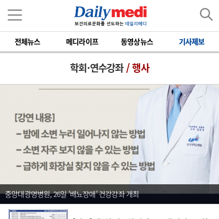
전체뉴스
메디라이프
동영상뉴스
기사제보
학회·연수강좌
/ 행사
중앙대광명병원, 26일 ‘배뇨장애’ 건강강좌 개최