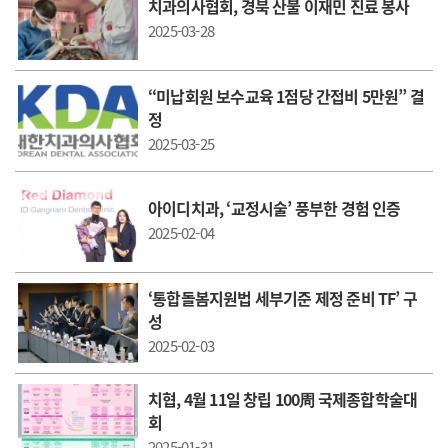
치과의사협회, 경북 산불 이재민 진료 봉사
2025-03-28
“미납회원 보수교육 1점당 간접비 5만원” 결
정
2025-03-25
아이디치과, ‘교정시술’ 풍부한 경험 인증
2025-02-04
‘통합돌봄지원법 세부기준 제정 준비 TF’ 구
성
2025-02-03
치협, 4월 11일 창립 100周 국제종합학술대
회
2025-01-31