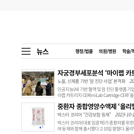
기부
모집
메디인포
인사
부음
오피니언
칼럼
건강정보
금주의 검색어
인물
초대석
피플
뉴스
행정/법률
의원/병원
학술/
1
의사인력 수급 추
동영상뉴스
2
성분명 처방
자궁경부세포분석 ‘마이랩 카트
포토뉴스
포토뉴스
20
노을, 신제품 기반 ‘암 진단 사업’ 본격화
3
AI의료
인공지능(AI) 기반 혈액 및 암 진단 플랫폼
4
전공의 모집 결과
메디 Hospital
지역병원
중소병원
이랩 카트리지 CER(miLab Cartridge 
하는 제품으로 자궁경부세포도말검사(PAP s
중환자 종합영양수액제 ‘올리멜
5
의사국시 합격률
(Papanicolaou Stain) 방법을 통해 염
인포메이션
행정처분
판례
색, 이미지 촬영, 의료전문가 판독을 보조하는
2023-10-1
박스터 코리아 “건강보험 등재”
마이랩 이점인 AI 기반 세포형태 분석이 가능한 
박스터 코리아(대표 임광혁)가 중환자를 위한 단백
학회·연수강좌
학회/연수강좌
행사
여 등재와 함께 출시했다고 10일 밝혔다.올리멜N12