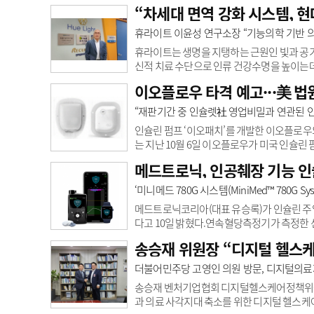
백질은 박스터 기존 종합영양수액제 올리멜N9E
“차세대 면역 강화 시스템, 
1000mL, 1500mL, 2000mL외에도 65
고객센터
회사소개
법적고지
돕는다.박스터 코리아 유승환 상무(MHP사업부
휴라이트 이윤성 연구소장 “기능의학 기반 
함량이 요구되는 중환자에게 ..
휴라이트는 생명을 지탱하는 근원인 빛과 공기
신적 치료 수단으로 인류 건강수명을 높이는데 
체계 관리 분야에서 새로운 패러다임을 예고하
이오플로우 타격 예고···美 법
로 인류 삶의 질 높은 사회를 지향하고 있다.201
를 연구, 개발하고 있는 기업이다.‘기능의학’
“재판기간 중 인슐렛社 영업비밀과 연관된 인
억제는 물론 질환의 근본 원인과 메커니즘을 찾
인슐린 펌프 ‘이오패치’를 개발한 이오플로우
는 지난 10월 6일 이오플로우가 미국 인슐린
지 명령(Preliminary Injunction)
메드트로닉, 인공췌장 기능 인
장에 판매되는 것을 막기 위한 목적을 갖는다
에 대한 예비적 금지가 타당한 것으로 보인다
‘미니메드 780G 시스템(MiniMed™ 780G Sys
제조 및 마케팅, 판매를 재판이 진행되는 동안 
메드트로닉코리아(대표 유승록)가 인슐린 주입 알고
다고 10일 밝혔다.연속혈당측정기가 측정한
자동 인슐린 주입 펌프로, 최신 인공췌장 솔루
송승재 위원장 “디지털 헬스케
로 하루 최대 5분 간격으로 288번 자동으로
개인 목표 혈당 값을 기준으로 혈당 유지 시간
더불어민주당 고영인 의원 방문, 디지털의료
값이 120mg/dL로 설정돼 이보다 센서 포도당
송승재 벤처기업협회 디지털헬스케어정책위원장
과 의료 사각지대 축소를 위한 디지털 헬스케