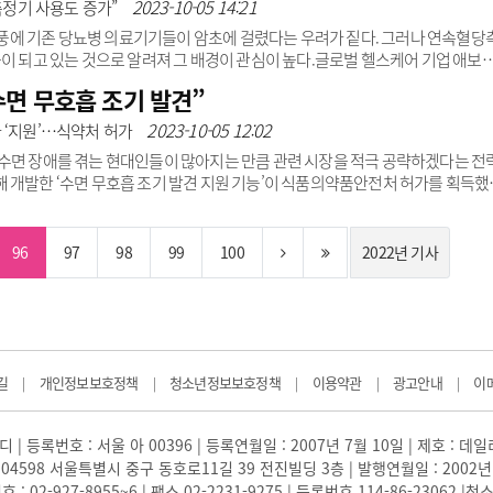
인프라 확충을 위한 시설 투자 등에 사용할 계획이다.세라핀은 2021년 출시 후
2023-10-05 14:21
당측정기 사용도 증가”
서비스 고도화를 통해 국내 시장점유율을 넓혀가..
 열풍에 기존 당뇨병 의료기기들이 암초에 걸렸다는 우려가 짙다. 그러나 연속혈당
돌이 되고 있는 것으로 알려져 그 배경이 관심이 높다.글로벌 헬스케어 기업 애보
 분석해 글루카곤 유사 펩티드(GLP-1) 수용체 작용제를 처방받은 사람들이 연속혈
면 무호흡 조기 발견”
다”고 최근 발표했다.구체적으로 GLP-1 작용제 처방이 증가할수록 프리스타일 
리브레 사용자 중 GLP-1 작용제 처방 비율이 증가하고 있다.또 GLP-1 작용제 
2023-10-05 12:02
 ‘지원’…식약처 허가
고, 반대로 프리스타일 ..
수면 장애를 겪는 현대인들이 많아지는 만큼 관련 시장을 적극 공략하겠다는 전
해 개발한 ‘수면 무호흡 조기 발견 지원 기능’이 식품의약품안전처 허가를 획득했
흡을 조기에 발견하도록 돕는 기능이 소프트웨어 의료기기(SaMD) 허가를 받음에
 수 있을 것으로 기대를 모은다.해당 기능은 갤럭시 워치 ‘바이오 액티브 센서’를
하고, 측정된 산소포화도 값이 무호흡·저호흡으로 변화되는 패턴을 분석해 수면 중
96
97
98
99
100
2022년 기사
 여부를 사용자에게 알려준다...
길
개인정보보호정책
청소년정보보호정책
이용약관
광고안내
이
|
|
|
|
|
 | 등록번호 : 서울 아 00396 | 등록연월일 : 2007년 7월 10일 | 제호 : 데
04598 서울특별시 중구 동호로11길 39 전진빌딩 3층 | 발행연월일 : 2002년
: 02-927-8955~6 | 팩스 02-2231-9275 | 등록번호 114-86-23062