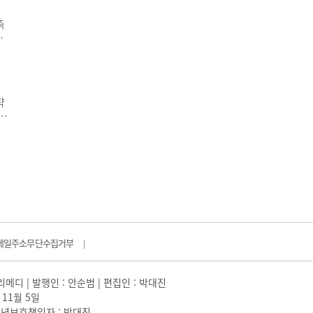
 매
측
트는
당
리
이
략
다
 따
 통
 무
메일주소무단수집거부
|
일리메디 | 발행인 : 안순범 | 편집인 : 박대진
 11월 5일
 |청소년보호책임자 : 박대진