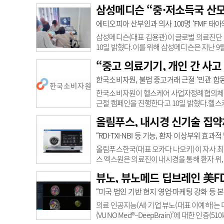
계류 중인 ‘디지털의료제품법’ 제정과 보건
삼성메디슨 “중·저소득국 산모
운 기술이 적용된 디지털 의료제품 정의에 한
했다.이어 “독일과 일본 등 주요국에서는 이
에티오피아 산부인과 의사 100명 ‘FMF 태
“국가 경쟁력 확보를 위해서도 발걸음을 재촉
삼성메디슨(대표 김용관)이 글로벌 의료진단 
10일 밝혔다.이를 위해 삼성메디슨은 지난 9
초음파 진단기술에 숙련된 의료진 양성을 위해
“중고 의료기기, 개인 간 사고
기기를 사용해 진행된 이번 교육은 FMF(태
교(Addis Ababa Univ)에서 이뤄졌다.
한국소비자원, 불법 중고거래 근절 ‘민관 합
여러 명의 의료진이 실시간으로 진단 화면을 공
한국소비자원이 헬스케어 사업자정례협의체 및 
근절 캠페인을 진행한다고 10일 밝혔다.헬
자(주) ▲위니아미 ▲이루다 ▲한국암웨이(
올림푸스, 내시경 신기술 집약체 
장터(주) ▲㈜중고나라 등이다.의료기기는 의
중고거래 플랫폼이 활발해지며 개인 간 불법거
“RDI·TXI·NBI 등 기능, 환자 이상부위 효과
할 수 있고, 세균감염의 위험 및 정확도, 오차
올림푸스한국(대표 오카다 나오키)이 자사 최신 
스 엑스원은 의료진이 내시경을 통해 환자 위
수 있도록 지원하기 위한 다양한 기술이 탑재됐다
뷰노, 뷰노메드 딥브레인 美F
보다 효과적으로 발견할 수 있게 돕고자 개발됐다.먼저
시각화하는 기술로 깊은 혈관이나 위장계 출혈
“미국 법인 기반 현지 영업·마케팅 강화 등 
준다. TXI(Texture and Color ..
의료 인공지능(AI) 기업 뷰노(대표 이예하)는
(VUNO Med®–DeepBrain)’에 대한 인증