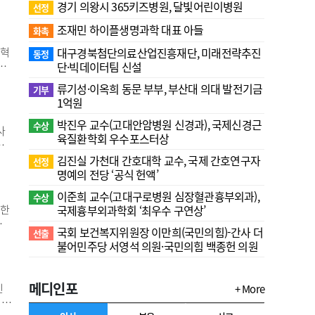
경기 의왕시 365키즈병원, 달빛어린이병원
선정
록
조재민 하이플생명과학 대표 아들
액
화촉
 혁
대구경북첨단의료산업진흥재단, 미래전략추진
동정
역
단·빅데이터팀 신설
탕으
류기성·이옥희 동문 부부, 부산대 의대 발전기금
기부
기
1억원
상
박진우 교수(고대안암병원 신경과), 국제신경근
수상
사
육질환학회 우수포스터상
금
 시
김진실 가천대 간호대학 교수, 국제 간호연구자
선정
로우
명예의 전당 ‘공식 헌액’
품의
이준희 교수(고대구로병원 심장혈관흉부외과),
수상
시한
국제흉부외과학회 ‘최우수 구연상’
는
국회 보건복지위원장 이만희(국민의힘)-간사 더
선출
으
불어민주당 서영석 의원·국민의힘 백종헌 의원
한
목표
메디인포
진
+ More
회