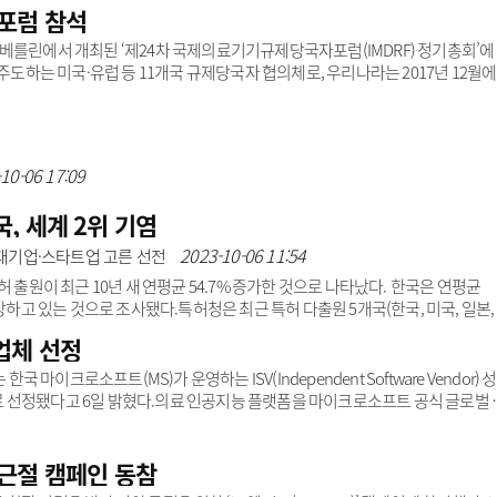
를 내세워 B2C(기업과 소비자간 거래) 서비스 영역으로 저변을 넓히고 있다. 이미 
포럼 참석
의미 있는 성과를 거두고 있는 상황.임석훈 사업본부장은 “하티브는 어렵게만 느
경험할 수 있는 의료 서비스로 만들기 위해 탄생한 브랜드”라고 말했다.하티브는
베를린에서 개최된 ‘제24차 국제의료기기규제당국자포럼(IMDRF) 정기총회’에
주도하는 미국·유럽 등 11개국 규제당국자 협의체로, 우리나라는 2017년 12월에
맡아 수행했다.이번 총회에서는 ▲디지털헬스 규제현황 등 국가별 규제 현황 ▲신
안 등에 대해 논의했다.식약처는 이번 정기총회 기간 중 일본·호주 등에 우리나라의
 요청했다.또 우리나라가 강점을 보이고 있는 인공지능 분야 가이드라인 공동 개발
.식약처는 향후 ▲..
10-06 17:09
, 세계 2위 기염
2023-10-06 11:54
…대기업·스타트업 고른 선전
 출원이 최근 10년 새 연평균 54.7% 증가한 것으로 나타났다. 한국은 연평균
장하고 있는 것으로 조사됐다.특허청은 최근 특허 다출원 5개국(한국, 미국, 일본,
기술 현황을 발표했다.특허청에 따르면 인공지능으로 X선, 컴퓨터단층촬영(CT), 
업체 선정
하는 기술 관련 세계 특허 출원 건수는 2011년 58건에서 2020년 2946건으로 
율은 54.7%, 최근 5년(2016~2020년)간 연평균 증가율은 70.9%다.특히 출원인 
 마이크로소프트(MS)가 운영하는 ISV(Independent Software Vendor) 
 선정됐다고 6일 밝혔다.의료 인공지능 플랫폼을 마이크로소프트 공식 글로벌 
가 선정된 마이크로소프트 ISV 성공 프로그램은 국내 소프트웨어 개발사 글로
다.해당 프로그램에 선정된 피맥스는 앞으로 6~8개월간 마이크로소프트 공식 
기회를 제공받는다. 또 피맥스는 자체 보유하고 있는 인공지능 기술을 B2B 제품
근절 캠페인 동참
는 글로벌 기업을 상대로 제품 ..