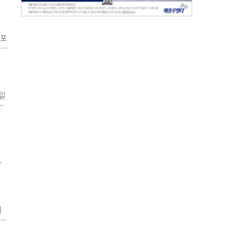
하
돕는
 미
리포
엑세
자기
 정
일
회
’를
부
 수
고객
스템
 확
생산
에
 뷰