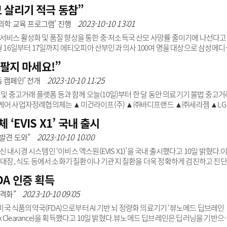
의료 분야 규제샌드박스제 도입을 요청했다.그는 “의료기기법과 약사법만으로 새
 살리기 적극 동참”
계가 있다”며 “‘체외진단의료기기법’처럼 맞춤형 규제 프레임이 필요하다”고 피
미 디지털 헬스케어를 적극 도입해 의료비 절감과 산업 경쟁력을 강화하고 있다”
2023-10-10 13:01
아의학 교육 프로그램’ 진행
해야 한다”고 강조했다. 보건의료 분야 규제샌드박스제 도입..
서비스 활성화 및 품질 향상을 통한 중·저소득국 산모 사망률 줄이기에 나선다고
월 16일부터 17일까지 에티오피아 산부인과 의사 100여 명을 대상으로 삼성메디
 기획된 ‘FMF 태아의학 교육 프로그램’을 진행했다.삼성메디슨 최신 초음파 진
 팔지 마세요!”
아의학재단)가 주최하고 에티오피아 보건부가 주관, 에티오피아 아디스 아바바 대
삼성메디슨은 중·저소득국 산모 사망률을 낮춘다는 FMF 교육 목표를 함께 달성하기 위
2023-10-10 11:25
동 캠페인’ 전개
유할 수 있도록 설계된 삼성메디슨 ..
중고거래 플랫폼 등과 함께 오늘(10일)부터 한 달 동안 의료기기 불법 중고거
스케어 사업자정례협의체는 ▲미건라이프(주) ▲㈜바디프랜드 ▲㈜세라젬 ▲LG
주) ▲(사)한국의료기기산업협회 등이고, 중고거래 플랫폼은 ▲㈜당근마켓 ▲
‘EVIS X1’ 국내 출시
료기기법에 따라 의료기기 판매업을 신고한 영업자만 판매할 수 있다. 하지만 
래 사례가 늘고 있다.개인이 사용하던 의료기기는 소독과 세척, 보관 상태가 취
2023-10-10 10:00
적 발견 도와”
 등 성능 문제가 발생할 수 있어 주의가 필요하다.그러나 상당수의..
내시경 시스템인 ‘이비스 엑스원(EVIS X1)’을 국내 출시했다고 10일 밝혔다.
, 대장, 식도 등에서 소화기 질환이나 기관지 질환을 더욱 정확하게 검진하고 진
.이비스 엑스원에 장착된 RDI, TXI, NBI 등의 기능은 의료진이 환자 이상부
DA 인증 획득
 RDI(Red Dichromatic Imaging)는 녹색, 황색, 적색 파장을 활용해 혈
 원인 가시성을 높인다. 이를 통해 즉시 치료가 필요한 혈관을 식별하는 데 도움
2023-10-10 09:05
본격화”
 미국 식품의약국(FDA)으로부터 AI 기반 뇌 정량화 의료기기 ‘뷰노메드 딥브레인
(510k Clearance)을 획득했다고 10일 밝혔다.뷰노메드 딥브레인은 딥러닝을 기반으