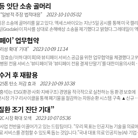
으로 분할(Parcellation)하고 각 영역 위축 정도를 정량화한 정보를 1분 내 제공
등 잇단 소송 골머리
이머성 치매, 혈관성 치매 등 주요 퇴행성 뇌질환으로부터 비롯되는 치매 진단을 
이 높은 환자를 미리 선별하는 데 기여할 수 있다.뷰노는 이번 FDA 인증을 통해
2023-10-10 05:02
 “일방적 주장 법적대응”
 소송에 골머리를 앓고 있다. 엑세스바이오는 지난 5일 공시를 통해 미국 캘
(Gradale)이 자사를 상대로 손해배상 소송을 제기했다고 밝혔다.그레데일이 
7371만7000달러로 우리돈 약 2364억원에 달한다. 이는 엑세스바이오 최근 
페이’ 업무협약
구 내용을 살펴보면 ▲코로나 항원 자가진단키트 주문과 관련된 손해배상 6857만
억514만4500달러(약 1423억원) ▲기타 변호사 비용, 소송비용, 이자비용, 법원이
2023-10-09 11:14
리성 확대’ 기대”
담겼다.엑세스바이오..
장효승/이하 대미회)와 뷰티페이 서비스 공급을 위한 업무협약을 체결했다고 9
병원 전용 서비스 ‘뷰티페이’와 ‘뷰티페이 전용 결제 단말기’를 대한미용의사회 
은 물론 직원, 환자 모두가 만족할 만한 ‘병원 업무 자동화’와 ‘이용 편리성 확대
수거 후 재활용
 병원은 더 많은 매출을 발생시킬 수 있고, 고액 거래가 많은 미용 병원 특성상 일
액을 누락 또는 지연없이 모두 입금 받을 수 있도록 하는 등 다양한 혜택을 누릴
2023-10-09 10:38
425톤 탄소 저감 효과
흥석)는 ESG(환경·사회·지배구조) 경영을 적극적으로 실천하는 등 환경 보호에
전시장 가구 리사이클을 통해 폐기물을 절감하는 자원순환 시스템 구축 ▲신규 
내 카페에 일회용품을 사용하지 않고 있다. 최근에는 잔반 줄이기를 위해 예약 시
질환 조기 진단 기대”
자제품자원순환공제조합)로부터 ‘순환자원 생산 활동 확인서’와 ‘탄소 저감 활동
품 안마의자 5681톤을 회수한 뒤 재활용체계를 운영해 5342톤의 순환자원을 
2023-10-07 05:36
2C 시장 확대 모색
을 대표..
 사업 전반을 이끌어가고 있는 드림팀이다. “우리 목표는 인공지능 기술을 의료
 서비스를 경험할 수 있도록 돕는 것입니다.”국내 대표 의료 인공지능(AI) 기업