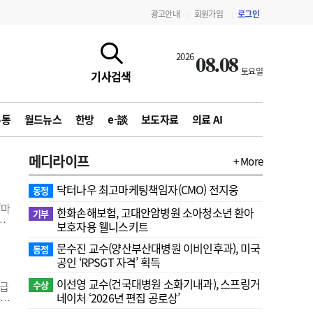
광고안내
회원가입
로그인
|
|
08.08
2026
토요일
기사검색
유통
월드뉴스
한방
e-談
보도자료
의료 AI
메디라이프
+ More
닥터나우 최고마케팅책임자(CMO) 전지웅
동정
‘마
한화손해보험, 고대안암병원 소아청소년 환아
기부
석
보호자용 웰니스키트
문수진 교수( 양산부산대병원 이비인후과), 미국
 염
동정
지침·기준·평가
약제급여 심사 결과
공인 ‘RPSGT 자격’ 획득
로,
이선영 교수(건국대병원 소화기내과), 스프링거
수상
 급
네이처 ‘2026년 편집 공로상’
 단