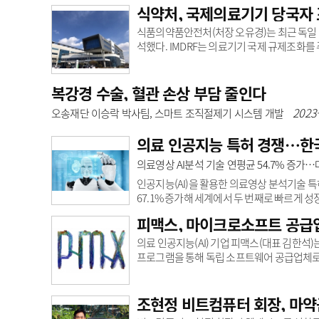
노가 만성질환 관리 브랜드 ‘하티브(Hativ)’
식약처, 국제의료기기 당국자 
시 반년 만에 안정적인 매출 성장을 이루며 
는 인공지능 기술을 개인이 가장 가까이에서 
식품의약품안전처(처장 오유경)는 최근 독일 
노가 지난 1월 출시한 만성질환 ..
석했다. IMDRF는 의료기기 국제 규제조화를 
가입했으며 2021년에는 1년 간 의장국을 
사제도 도입 ▲IMDRF-GHWP 간 협력 방
복강경 수술, 혈관 손상 부담 줄인다
MDSAP 참관국 전환을 위한 협조와 지지를
을 위한 국가 간 협력 강화 등을 위해 노력했다
2023-
오송재단 이승락 박사팀, 스마트 조직절제기 시스템 개발
의료 인공지능 특허 경쟁…한국
의료영상 AI분석 기술 연평균 54.7% 증가
인공지능(AI)을 활용한 의료영상 분석기술 특허
67.1% 증가해 세계에서 두 번째로 빠르게 성
국, 유럽)에 출원된 인공지능 의료영상 분석 
피맥스, 마이크로소프트 공급
기공명영상(MRI) 등을 분석해 질병 유무를 판단
었다.최근 10년 간(2011~2020) 연평균 증가
의료 인공지능(AI) 기업 피맥스(대표 김한석)는 한국
별로 ..
프로그램을 통해 독립 소프트웨어 공급업체로
켓플레이스에 올리는 국내 최초 사례다.피맥스
시장 진출과 비즈니스 성장을 돕는 프로그램이
켓플레이스에 B2B 제품 등록과 전문 컨설팅 
조현정 비트컴퓨터 회장, 마약
로 마켓플레이스에 등록하고, 제품에 수요가 있