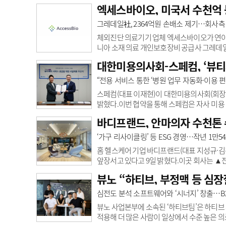
뇌 MRI 영상을 분석해 뇌 영역을 100여개 이상
엑세스바이오, 미국서 수천억 
는 AI 의료기기다. 이를 통해 의료진 알츠하
다. 또 경도인지장애에서 치매로 진행할 가능성
그레데일社, 2364억원 손배소 제기…회사측
국 법인을 기반으로 현지 의료기관 대상 ..
체외진단 의료기기 업체 엑세스바이오가 연이은
니아 소재 의료 개인보호장비 공급사 그레데일
스바이오를 상대로 청구한 손해배상액은 총 1억
대한미용의사회-스페컴, ‘뷰티
자본 38.54%에 달하는 수치다.손해배상 청
2500달러(약 928억원) ▲징벌적 손해배상 1
“전용 서비스 통한 ‘병원 업무 자동화·이용 편
당하고 적절하다고 판단하는 추가 구제 등이 
스페컴(대표 이재현)이 대한미용의사회(회장 
밝혔다.이번 협약을 통해 스페컴은 자사 미용 
원에게 공급한다. 양 측은 뷰티페이를 통해 병원
바디프랜드, 안마의자 수천톤 
이룰 수 있을 것으로 기대한다.또 대미회 회원
입금되지 않거나 입금이 지연되던 카드 결제 금
‘가구 리사이클링’ 등 ESG 경영…작년 1만5
있게 됐다.스페컴 측은 “앞으로 대미회 회원 ..
홈 헬스케어 기업 바디프랜드(대표 지성규·김
앞장서고 있다고 9일 밝혔다.이곳 회사는 ▲
기존 안마의자 무상 수거 및 재료 활용 ▲사
뷰노 “하티브, 부정맥 등 심장
까지 마련했다. 특히 E-순환거버넌스(한국전
인서’를 인증받았다.작년 한 해 동안 폐전자제
심전도 분석 소프트웨어와 ‘시너지’ 창출…B
했다.또한 1만5425톤Co2eq(온실가스 배출량
뷰노 사업본부에 소속된 ‘하티브팀’은 하티브
적용해 더 많은 사람이 일상에서 수준 높은 의료