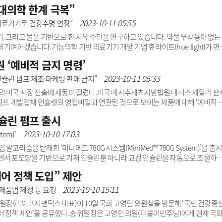
 대비 약 33% 증가돼 동일 용량에서 더 많은 아미노산을 제공할 수 있다.또한
현대의학 한계 극복”
0mL 용량 옵션까지 갖춰 환자에 맞는 적절한 수액 용량을 선택, 영양을 공급할 수 있도
광고안내
)는 “올리멜N9E에 이어 올리멜N12E 추가로 1.5g이상 단백질 공급과 낮은 수
2023-10-11 05:55
의료기기로 건강수명 연장”
, 그리고 물을 기반으로 한 치유 수단을 연구하고 있습니다. 약물 부작용이 없는
기여하겠습니다.기능의학 기반 의료기기 개발 기업 휴라이트(hue-light)가 면
고 나섰다. 질병 극복 시작과 끝은 ‘세포를 건강하게 하는 것’이라는 철학을 바
원 ‘예비적 금지 명령’
8년 설립된 휴라이트는 ‘기능의학(Functional Medicine)’을 기반으로 의료기
이란 인체 본연의 생화학적 흐름이 잘못돼 여러 세포 기능적 저하가 일어날 때 증
2023-10-11 05:33
슐린 펌프 제조·마케팅·판매 금지”
..
의 미국 시장 진출에 제동이 걸렸다.미국 매사추세츠지방법원 데니스 세일러 판
 펌프 개발업체 인슐렛의 영업비밀과 연관된 것으로 보이는 제품에 대해 ‘예비적 
’을 내렸다.우리나라 가처분 제도와 유사한 예비적 금지 명령은 특허소송 중 특허 침해 상품이
슐린 펌프 출시
.세일러 판사는 명령문을 통해 “변론과 기록 증거를 신중히 고려한 결과, 이오플
’며 ‘이에 따라 이오플로우가 인슐렛 영업비밀을 사용해 설계 및 개발한 모든 제
2023-10-10 17:03
tem)’
금지한다”고 밝혔다...
리즘을 탑재한 ‘미니메드 780G 시스템(MiniMed™ 780G System)’을 출
 센서 포도당을 기반으로 기저 인슐린뿐 아니라 교정 인슐린을 자동으로 조절하
션이다. 미니메드 780G 시스템은 새로워진 ‘스마트가드 자동 모드 기능’을 기반
어 정책 도입” 제안
 인슐린 주입 용량을 조절한다. 스마트가드 자동 모드 기능은 의료진과 상의, 설정
을 최대화하기 위한 최신 인슐린 주입 알고리즘 기술이다. 교정 인슐린에 대한 
2023-10-10 15:11
제품법 제정 등 요청
 값이 높아지..
(라이프시맨틱스 대표)이 10일 국회 고영인 의원실을 방문해 ‘국민 건강증
어 정책 제안’을 공유했다.송 위원장은 고영인 의원(더불어민주당)에게 현재 국