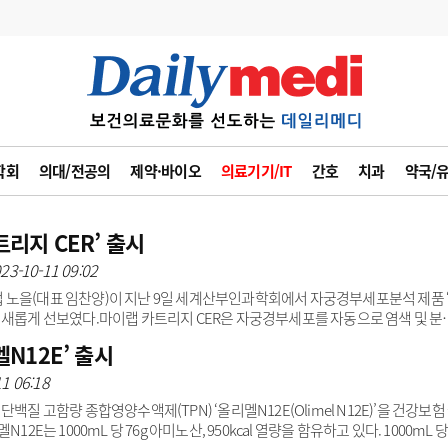
변경
사고
수첩
학회
의대/전공의
제약·바이오
의료기기/IT
간호
치과
약국/
계
6
관리급여 실시
7
지필공 지원책
리지 CER’ 출시
23-10-11 09:02
8
수련환경 개선
 기업 노을(대표 임찬양)이 지난 9일 세계산부인과학회에서 자궁경부세포분석 제품 
9
의과대학 입시
CER)’을 새롭게 선보였다.마이랩 카트리지 CER은 자궁경부세포를 자동으로 염색 및 분
mear)와 액상세포도말검사(LBC) 방식으로 준비된 검체를 파파니콜로
N12E’ 출시
10
약가인하
색한다. 노을 인공지능 기반 진단검사 플랫폼 ‘마이랩(miLab)’과 함께 사용될 경우 검체
유권해석
정책/통계
공시
 세포 분석 결과를 제공한다.마이랩 카트리지 CER은 자궁경부 세포검사 방식으
1 06:18
점..
질 고함량 종합영양수액제(TPN) ‘올리멜N12E(Olimel N12E)’을 건강보험
E는 1000mL 당 76g 아미노산, 950kcal 열량을 함유하고 있다. 1000mL 당