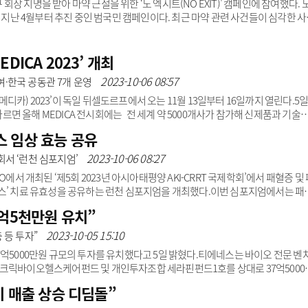
 지명을 받아 마약 근절을 위한 ‘노 엑시트(NO EXIT)’ 캠페인에 참여했다. 
 4월부터 추진 중인 범국민 캠페인이다. 최근 마약 관련 사건들이 심각한 사
중독에 대한 위험성과 심각성을 알리기 위해 기획됐다.조현정 회장은 ‘출구없는 
 메시지를 담아 소셜네트워크서비스(SNS)를 통해 홍보하고, 다음 릴레이 참여자로
“의료와 헬스케어 IT 분야에 종사하는 기업인으로서 국민 건강을 지키고 마약 경
DICA 2023’ 개최
하게 됐다”고 말했다.
2023-10-06 08:57
참여·한국 공동관 7개 운영
(메디카) 2023’이 독일 뒤셀도르프에서 오는 11월 13일부터 16일까지 열린다.5일
 올해 MEDICA 전시회에는 전 세계 약 5000개사가 참가해 신제품과 기술
한국 공동관은 총 7개가 운영된다. 3D융합산업협회(3DFIA), 한국의료기기공업
 임상 효능 공유
파크, 강원테크노파크, 김해의생명산업진흥원, 원주의료기기테크노밸리 등 의
 해외 마케팅을 지원한다.MEDICA는 총 7개 포럼, 3개 컨퍼런스, 2개 스페셜쇼
2023-10-06 08:27
학회서 ‘런천 심포지엄’
에서 개최된 ‘제5회 2023년 아시아태평양 AKI-CRRT 국제학회’에서 패혈증 및 
스’ 치료 유효성을 공유하는 런천 심포지엄을 개최했다.이번 심포지엄에서는 패
 사이토카인 제거에서 옥사이리스 주요 연구 결과와 실제 치료 사례가 상세히 다뤄
7억5천만원 유치”
주제로 진행됐으며 미국 캘리포니아대학교 샌디에이고 의과대학 라빈드라 메타 교
호흡기내과 임성윤 교수와 태국 국왕 출라롱콘기념병원 신장내과 나타차이 스리
2023-10-05 15:10
 등 투자”
패혈증 및 패혈성 쇼크 환자 치료에서 임상적..
7억5000만원 규모의 투자를 유치했다고 5일 밝혔다.티에네스는 바이오 전문 벤
리크릭바이오헬스케어펀드 및 개인투자조합 세라핀펀드1호를 상대로 37억5000
네스는 디지털 기반 투명교정 전문 치과기업으로 덴티스는 57% 지분을 보유해 
기 매출 상승 디딤돌”
9주와 6만5218주로 증자 후 총 발행 주식은 358만8887주다.티에네스는 이번 