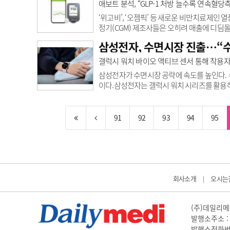
대금을 시스템 고도화를 위한 연구개발과 제조 
애보트 분석, “GLP-1 처방 늘수록 연속혈
년 지속적인 소프트웨어 업데이트 및 플랫폼 
‘위고비’, ‘오젬픽’ 등 새로운 비만치료제인
정기(CGM) 제조사들은 오히려 매출에 디딤
“지난 2019~2022년 미국의 약국 데이터를
삼성전자, 수면시장 진출…“수
측정기 ‘프리스타일 리브레’를 더 많이 이용한
브레 사용자 역시 증가하고 있으며, 프리스타일 
갤럭시 워치 바이오 액티브 센서 통해 착용자
용자들은 프리스타일 리브레 사용 일수도 더 많
삼성전자가 수면시장 공략에 속도를 높인다. 
이다. 삼성전자는 갤럭시 워치 시리즈를 활용
고 5일 밝혔다.웨어러블 기반으로 수면 무호
라, 더 많은 사람이 관련 증상을 조기에 발견할
해 수면 중 혈중 산소포화도(SpO2)를 측정
91
92
93
94
95
호흡·저호흡 지수(AHI) 추정치를 계산, 증상
회사소개
오시는
|
(주)데일리메디
발행소주소 : 
발행소전화번호 