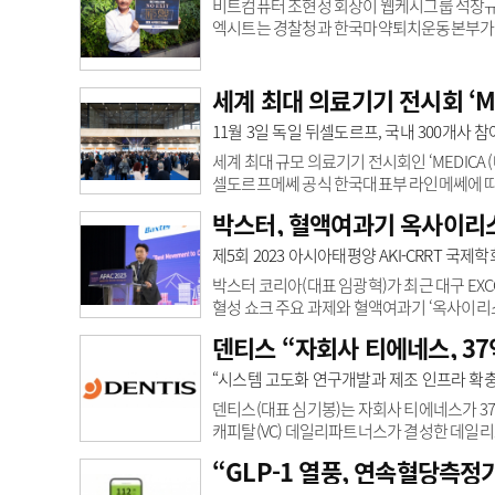
비트컴퓨터 조현정 회장이 웹케시그룹 석창규 회장
엑시트는 경찰청과 한국마약퇴치운동본부가 지난
문제로 대두되고 있는 가운데, 마약 투약과 
NO EXIT, 마약 절대 시작하지 마세요’라는
기철 인바디 대표이사를 지목했다.조 회장은 
세계 최대 의료기기 전시회 ‘ME
심을 널리 알리기 위해 기꺼이 캠페인에 동참
11월 3일 독일 뒤셀도르프, 국내 300개사 
세계 최대 규모 의료기기 전시회인 ‘MEDICA 
셀도르프메쎄 공식 한국대표부 라인메쎄에 따르면
선보인다. 국내서는 약 300개사가 참가하며, 
박스터, 혈액여과기 옥사이리스
동조합, 한국보건산업진흥원 및 대구테크노
업 거점 도시가 공동관을 통해 국내 유망 기업의
제5회 2023 아시아태평양 AKI-CRRT 국제
으로 구성됐다. AI,..
박스터 코리아(대표 임광혁)가 최근 대구 EXCO
혈성 쇼크 주요 과제와 혈액여과기 ‘옥사이리
증 및 패혈성 쇼크 역학 및 치료법, 내독소,
덴티스 “자회사 티에네스, 3
다.심포지엄은 ‘혈액정화 새로운 진화’를 
가 좌장을 맡았다. 또 분당서울대학교병원 
“시스템 고도화 연구개발과 제조 인프라 확충
교수가 강의를 진행했다.임성윤 교수는 먼저 ‘
덴티스(대표 심기봉)는 자회사 티에네스가 3
캐피탈(VC) 데일리파트너스가 결성한 데일
원 상환전환우선주(RCPS)를 발행했다.티에
“GLP-1 열풍, 연속혈당측정
주주에 올라있다. 신규 발행 주식수는 26만86