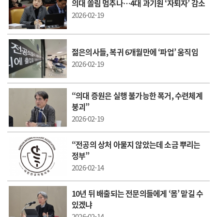
의대 쏠림 멈추나…4대 과기원 ‘자퇴자’ 감소
2026-02-19
젊은의사들, 복귀 6개월만에 ‘파업’ 움직임
2026-02-19
“의대 증원은 실행 불가능한 폭거, 수련체계
붕괴”
2026-02-19
“전공의 상처 아물지 않았는데 소금 뿌리는
정부”
2026-02-14
10년 뒤 배출되는 전문의들에게 ‘몸’ 맡길 수
있겠냐
2026-02-14