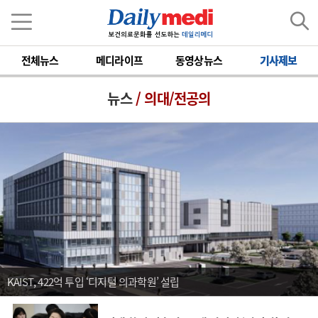
전체뉴스
메디라이프
동영상뉴스
기사제보
뉴스
/ 의대/전공의
KAIST, 422억 투입 ‘디지털 의과학원’ 설립