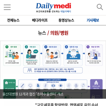
전체뉴스
메디라이프
동영상뉴스
기사제보
뉴스
/ 의원/병원
울산대병원 12개과 협진 ‘소아수술센터’ 개소
“교모세포종 항암반응, 면역세포 유입 순서