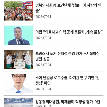
경북의사회 등 보건단체 ‘캄보디아 사랑의 인
술’
2026-07-31
의협 “의료사고 이력 공개 토론회, 계속 불참”
2026-07-31
프랑스서 포기 진행성 간암 환자…서울아산
병원 성공
2026-07-31
소아 단일공 로봇수술, 다기관 연구 기반 ‘안
전성’ 확인
2026-07-31
강동경희대병원, 약제급여 적정성 평가 ‘9년
연속 최고’