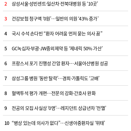
2
삼성서울·성빈센트·일산차·전북대병원 등 ‘10곳’
3
건강보험 청구액 ‘0원’…일반의 의원 ‘43% 증가’
4
국시 수석 손다빈 “환자 어려움 먼저 묻는 의사 꿈”
5
GC녹십자·부광·JW중외제약 등 ‘제네릭 50% 가산’
6
프랑스서 포기 진행성 간암 환자…서울아산병원 성공
7
삼성그룹 병원 ‘동반 탈락’…경희·가톨릭도 ‘고배’
8
혈액투석 평가 개편…전문의 강화·간호사 완화
9
전공의 모집 사실상 ‘0명’…레지던트 상급년차 ‘전멸’
10
“병상 있는데 의사가 없다”…신생아중환자실 ‘위태’