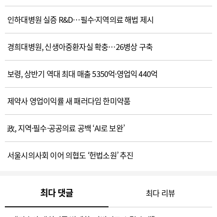
인하대병원 실증 R&D…필수·지역의료 해법 제시
경희대병원, 신생아중환자실 확충…26병상 구축
보령, 상반기 역대 최대 매출 5350억·영업익 440억
제약사 영업이익률 새 패러다임 한미약품
政, 지역·필수·공공의료 공백 ‘AI로 보완’
서울시의사회 이어 의협도 ‘헌법소원’ 추진
최다 댓글
최다 리뷰