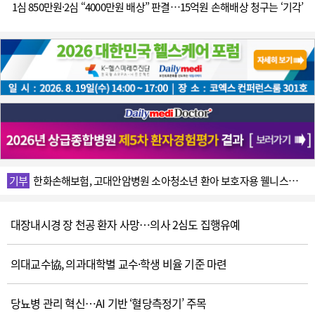
1심 850만원·2심 “4000만원 배상” 판결…15억원 손해배상 청구는 ‘기각’
동정
대한심혈관중재학회 신임 회장 장기육·이사장 구본권 취임
동정
닥터나우 최고마케팅책임자(CMO) 전지웅
기부
한화손해보험, 고대안암병원 소아청소년 환아 보호자용 웰니스키트
동정
문수진 교수( 양산부산대병원 이비인후과), 미국 공인 ‘RPSGT 자격’ 획득
수상
이선영 교수(건국대병원 소화기내과), 스프링거 네이처 ‘2026년 편집 공로상’
대장내시경 장 천공 환자 사망…의사 2심도 집행유예
선정
경기 의왕시 365키즈병원, 달빛어린이병원
의대교수協, 의과대학별 교수·학생 비율 기준 마련
화촉
조재민 하이플생명과학 대표 아들
동정
대구경북첨단의료산업진흥재단, 미래전략추진단·빅데이터팀 신설
당뇨병 관리 혁신…AI 기반 ‘혈당측정기’ 주목