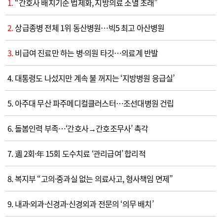
1.
“간호사 배치기준 법제화, 지방의료 소멸 초래”
2.
상급종병 전체 1위 동산병원…빅5 최고 아산병원
3.
비급여 진료만 하는 병·의원 타깃…의료계 반발
4. 대통령도 나섰지만 계속 불 꺼지는 ‘지방병원 응급실’
5. 아주대 무산 파주메디컬클러스터…조선대병원 건립
6. 돌봄인력 부족…‘간호사→간호조무사’ 촉각
7. 週 2회·年 15회 도수치료 ‘관리급여’ 합리적
8. 복지부 “고의·중과실 없는 의료사고, 형사책임 면제”
9. 내과·외과·신경과·신경외과 전문의 ‘의무 배치’