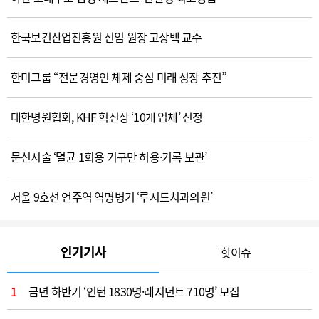
기부
코스닥협회, 한림화상재단 후원금 6300만원
[칼럼]
" 의료사고 관련 의사 형사처벌 신중한 프랑스"
동정
대한심혈관중재학회 신임 회장 장기육·이사장 구본권 취임
한국 보건산업진흥원 신임 원장 고상백 교수
[칼럼]
"한국 Academic Medicine, 단순 수익성 탈피"
동정
닥터나우 최고마케팅책임자(CMO) 전지웅
한미그룹 “전문경영인 체제 중심 미래 성장 추진”
[건강정보]
"두근거림·어지럼증 반복되면 부정맥 검사 필요"
[칼럼]
의원 직격탄·수탁업체 줄도산·병원 수가 영향
대한병원협회, KHF 혁신상 ‘10개 업체’ 선정
[건강정보]
"정계정맥류, 남성 난임 주요 원인"
문신시술 ‘멸균 1회용 기구만 허용·기록 보관’
[건강정보]
"궤양성대장염 장기 관리, 의사·환자 함께 결정"
서울 9호선 언주역 역명병기 ‘루시드치과의원’
인기기사
핫이슈
1
금년 하반기 ‘인턴 1830명·레지던트 710명’ 모집