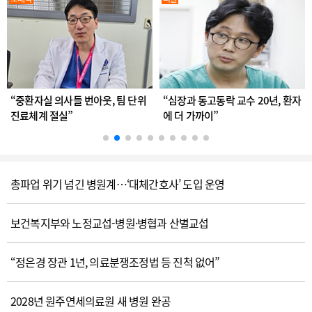
“중환자실 의사들 번아웃, 팀 단위
“심장과 동고동락 교수 20년, 환자
진료체계 절실”
에 더 가까이”
총파업 위기 넘긴 병원계…‘대체간호사’ 도입 운영
보건복지부와 노정교섭-병원·병협과 산별교섭
“정은경 장관 1년, 의료분쟁조정법 등 진척 없어”
2028년 원주연세의료원 새 병원 완공