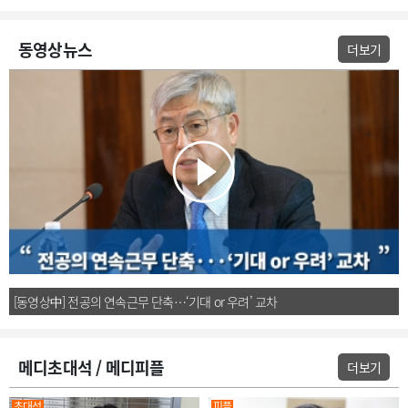
동영상뉴스
더보기
[동영상上] “의정갈등 표면적 봉합, 전공의 정체성 혼란 여전”
메디초대석 / 메디피플
더보기
초대석
피플