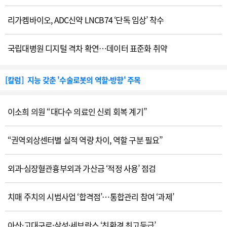
기부
류기성·이옥희 동문 부부, 부산대 의대 발전기금 1억원
리가켐바이오, ADC신약 LNCB74 ‘단독 임상’ 착수
[건강정보]
"정계정맥류, 남성 난임 주요 원인"
수상
박진우 교수(고대안암병원 신경과), 국제신경근육질환학회 우수포스터상
[건강정보]
"궤양성대장염 장기 관리, 의사·환자 함께 결정"
선정
김진실 가천대 간호대학 교수, 국제 간호연구자 명예의 전당 ‘공식 헌액’
국립대병원 디지털 격차 확연…데이터 표준화 취약
[칼럼]
지능 갖춘 '수술로봇의 역할·방향' 주목
수상
이준희 교수(고대구로병원 심장혈관흉부외과), 국제흉부외과학회 ‘최우수 구연상’
[건강정보]
척추협착증은 꼭 수술해야만 할까
선출
국회 보건복지위원장 이만희(국민의힘)-간사 더불어민주당 서영석 의원·국민의힘 백종헌 의원
[칼럼]
'피지컬 AI 시대' 수술로봇 개발자 10년 회고
화촉
정경주 한국병원약사회장 딸
이소희 의원 “대다수 의료인 신뢰 회복 계기”
[칼럼]
"탈모약보다 아이들 받아줄 응급실이 있는 나라"
선출
현성열 길병원 외상외과 교수, 대한외상학회 차기회장
“권역외상센터별 실적 역량 차이, 역할 구분 필요”
[칼럼]
"필수의료 강화와 적정검사 진단체계 균형"
기부
동국대일산병원 김채민 간호사, 병원 혈액질환 환자에 조혈모세포 기증
[건강정보]
비만치료제 열풍 속 놓치기 쉬운 포인트
외과·심장혈관흉부외과 가산금 ‘적정 사용’ 점검
기부
경상국립대병원, 진주시복지재단에 위기가구 지원금 480만원
[건강정보]
"여름 수족구병 유행 본격화, 영유아 가정 주의"
수상
서영석 더불어민주당 의원, 제22대 국회 전반기 ‘대한민국 헌정대상’
치매 주치의 시범사업 ‘합격점’…통합관리 참여 ‘과제’
[칼럼]
"검체검사 개편, 일차의료 흔들고 필수의료 더 악화"
선출
대한혈관학회 차기 이사장 홍순준(고대안암병원 순환기내과)
[건강정보]
"두통·시야 이상·팔다리 마비 반복되면 '뇌종양' 의심"
아산·고대구로·삼성·세브란스 ‘친환경 최고등급’