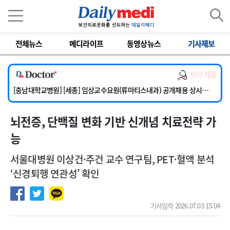
이름
비밀번호
전체뉴스
메디라이프
동영상뉴스
기사제보
[단국대학교병원] 임상전담교원 및 전임의 초빙
[해운대부민병원] [해운대] 2026년 하반기 인턴 모집
의사 채용
[서울아산병원] 건강증진센터 소화기파트 건진교수 초빙
[충남대학교병원] [세종] 임상교수요원(류마티스내과) 공개채용 상시모집
[이대서울병원] 정형외과 일반의 초빙
뇌전증, 단백질 변화 기반 신개념 치료전략 가
[단국대학교병원] 임상전담교원 및 전임의 초빙
[해운대부민병원] [해운대] 2026년 하반기 인턴 모집
능
서울대병원 이상건·주건 교수 연구팀, PET·혈액 분석
‘신경퇴행 연관성’ 확인
기사입력 2026.07.03 15:04