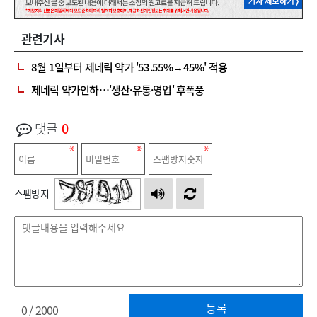
관련기사
8월 1일부터 제네릭 약가 '53.55%→45%' 적용
제네릭 약가인하…'생산·유통·영업' 후폭풍
댓글
0
스팸방지
등록
0
/ 2000