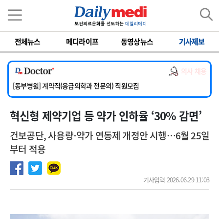
이름
비밀번호
전체뉴스
메디라이프
동영상뉴스
기사제보
[서울아산병원] 2026년 하반기 인턴 모집
[영남대학교의료원] 마취통증의학과 임기제 임상의사 채용
의사 채용
[충남대학교병원] 소아청소년과(소아응급전담) 계약직 의사 공개채용
[동부병원] 계약직(응급의학과 전문의) 직원모집
[이대목동병원] 하반기 전공의(레지던트1년차) 모집
혁신형 제약기업 등 약가 인하율 ‘30% 감면’
[서울아산병원] 2026년 하반기 인턴 모집
[영남대학교의료원] 마취통증의학과 임기제 임상의사 채용
건보공단, 사용량-약가 연동제 개정안 시행…6월 25일
부터 적용
기사입력 2026.06.29 11:03