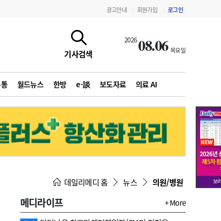
광고안내
회원가입
로그인
|
|
08.06
2026
목요일
기사검색
유통
월드뉴스
한방
e-談
보도자료
의료 AI
지침·기준·평가
약제급여 심사 결과
데일리메디 홈
뉴스
의원/병원
메디라이프
+ More