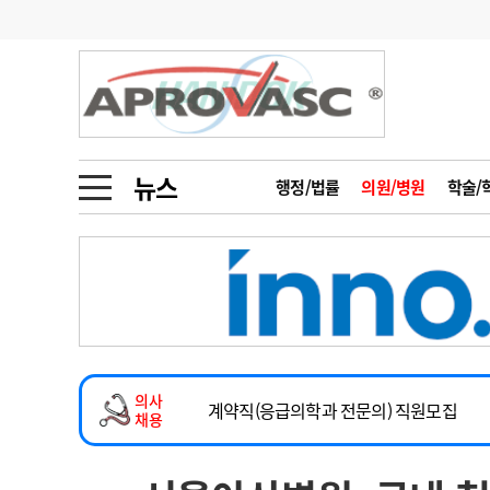
기부
모집
메디인포
인사
부음
오피니언
칼럼
건강정보
금주의 검색어
인물
초대석
피플
뉴스
행정/법률
의원/병원
학술/
1
의사인력 수급 추
동영상뉴스
2026년 하반기 인턴 모집
2
성분명 처방
마취통증의학과 임기제 임상의사 채용
포토뉴스
포토뉴스
3
AI의료
소아청소년과(소아응급전담) 계약직 의사
4
전공의 모집 결과
메디 Hospital
지역병원
중소병원
계약직(응급의학과 전문의) 직원모집
5
의사국시 합격률
의사
인포메이션
행정처분
판례
하반기 전공의(레지던트1년차) 모집
채용
2026년 하반기 인턴 모집
학회·연수강좌
학회/연수강좌
행사