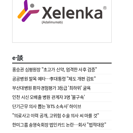
e-談
홍승권 심평원장 " 초고가 신약, 엄격한 사후 검증"
공공병원 발목 예타…李대통령 "제도 개편 검토"
부산대병원 환자경험평가 3등급 '최하위' 굴욕
인천 시신 오배출 병원 관계자 3명 '불구속'
단기근무 의사 뽑는 'BTS 소속사' 하이브
"의료사고 이력 공개, 고위험 수술 의사 씨 마를 것"
한미그룹 송영숙회장 법인카드 논란…회사 "법적대응"