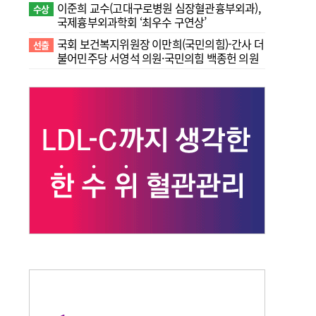
이준희 교수(고대구로병원 심장혈관흉부외과),
수상
국제흉부외과학회 ‘최우수 구연상’
국회 보건복지위원장 이만희(국민의힘)-간사 더
선출
불어민주당 서영석 의원·국민의힘 백종헌 의원