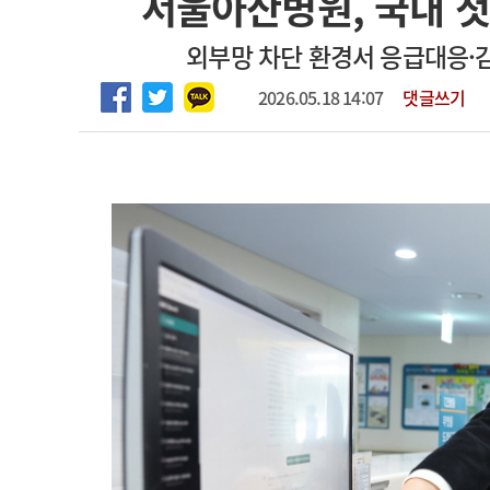
서울아산병원, 국내 첫 
마취통증의학과 임기제 임상의사 채용
고객센터
회사소개
법적고지
외부망 차단 환경서 응급대응·감
2026.05.18 14:07
댓글쓰기