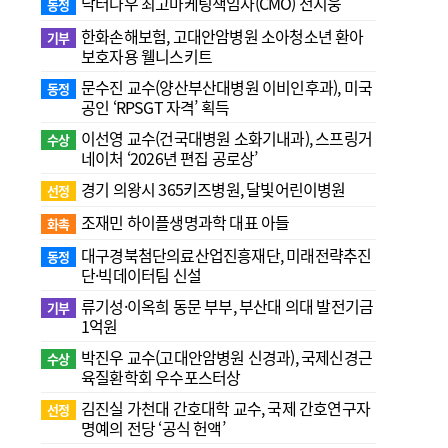
닥터나우 최고마케팅책임자(CMO) 전지웅
동정
한화손해보험, 고대안암병원 소아청소년 환아
기부
보호자용 웰니스키트
문수진 교수( 양산부산대병원 이비인후과), 미국
동정
공인 ‘RPSGT 자격’ 획득
이선영 교수(건국대병원 소화기내과), 스프링거
수상
네이처 ‘2026년 편집 공로상’
경기 의왕시 365키즈병원, 달빛어린이병원
선정
조재민 하이플생명과학 대표 아들
화촉
대구경북첨단의료산업진흥재단, 미래전략추진
동정
단·빅데이터팀 신설
류기성·이옥희 동문 부부, 부산대 의대 발전기금
기부
1억원
박진우 교수(고대안암병원 신경과), 국제신경근
수상
육질환학회 우수포스터상
김진실 가천대 간호대학 교수, 국제 간호연구자
선정
명예의 전당 ‘공식 헌액’