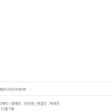
메일주소무단수집거부
|
일리메디 | 발행인 : 안순범 | 편집인 : 박대진
 11월 5일