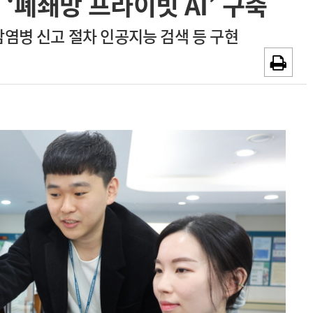
‘폐쇄망 프라이빗 AI’ 구축
채용시까지
광고안내
염병 신고 절차 인공지능 검색 등 구현