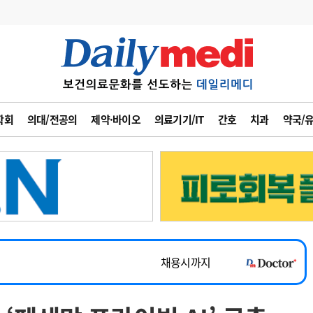
변경
사고
수첩
학회
의대/전공의
제약·바이오
의료기기/IT
간호
치과
약국/
계
6
관리급여 실시
~2026-08-31
7
지필공 지원책
채용시까지
8
수련환경 개선
 공개채용
채용시까지
9
의과대학 입시
채용시까지
10
약가인하
유권해석
정책/통계
공시
~2026-08-15
~2026-08-31