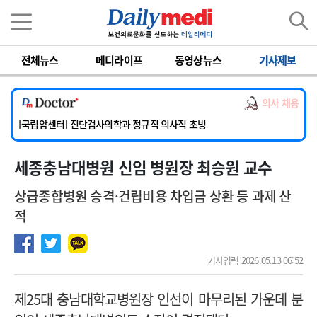
이름
비밀번호
전체뉴스
메디라이프
동영상뉴스
기사제보
[서울아산병원] 2026년 하반기 인턴 모집
[명지병원] 하반기 전공의(인턴) 모집
의사 채용
[동국대학교 경주병원] 내과(소화기, 심장, 내분비), 소아청소년과, 외과, 심장혈관흉부외과, 이비인후과, 병리과 교원 초빙
[국립암센터] 진단검사의학과 정규직 의사직 초빙
[인제대학교해운대백병원] 치과 진료교수 모집 공고
세종충남대병원 신임 병원장 최승원 교수
[서울아산병원] 2026년 하반기 인턴 모집
[명지병원] 하반기 전공의(인턴) 모집
상급종합병원 승격·건립비용 차입금 상환 등 과제 산
적
기사입력 2026.05.13 06:52
제25대 충남대학교병원장 인선이 마무리된 가운데 분