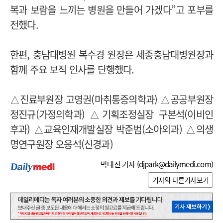
복과 보람을 느끼는 병원을 만들어 가겠다”고 포부를
전했다.
한편, 충남대병원 복수경 원장은 세종충남대병원장과
함께 주요 보직 인사를 단행했다.
△진료부원장 고영권(마취통증의학과) △공공부원장
정진규(가정의학과) △기획조정실장 구본석(이비인
후과) △교육인재개발실장 박준범(소아외과) △의생
명연구원장 오응석(신경과)
박대진 기자 (
djpark@dailymedi.com
)
기자의 다른기사보기