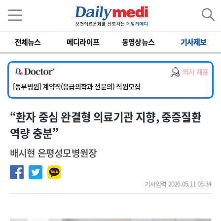
이름
비밀번호
[서울아산병원] 2026년 하반기 인턴 모집
전체뉴스
메디라이프
동영상뉴스
기사제보
[영남대학교의료원] 마취통증의학과 임기제 임상의사 채용
[충남대학교병원] 소아청소년과(소아응급전담) 계약직 의사 공개채용
의사 채용
[동부병원] 계약직(응급의학과 전문의) 직원모집
[이대목동병원] 하반기 전공의(레지던트1년차) 모집
[서울아산병원] 2026년 하반기 인턴 모집
“환자 중심 완결형 의료기관 지향, 중증질환
[영남대학교의료원] 마취통증의학과 임기제 임상의사 채용
역량 충분”
배시현 은평성모병원장
기사입력 2026.05.11 05:34