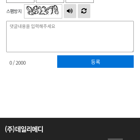
스팸방지
등록
0
/ 2000
(주)데일리메디