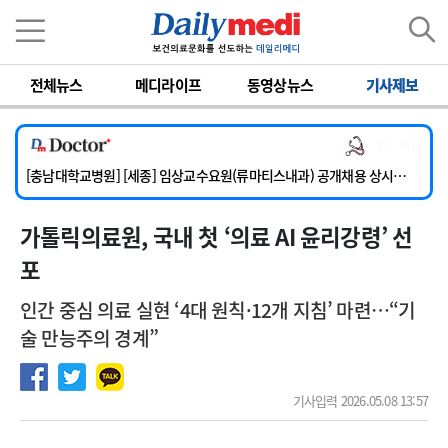
이름
비밀번호
전체뉴스
메디라이프
동영상뉴스
기사제보
[단국대학교병원] 임상전담교원 및 전임의 초빙
[해운대부민병원] [해운대] 2026년 하반기 인턴 모집
의사 채용
[서울아산병원] 건강증진센터 소화기파트 건진교수 초빙
[충남대학교병원] [세종] 임상교수요원(류마티스내과) 공개채용 상시모집
[이대서울병원] 정형외과 일반의 초빙
가톨릭의료원, 국내 첫 ‘의료 AI 윤리강령’ 선
[단국대학교병원] 임상전담교원 및 전임의 초빙
[해운대부민병원] [해운대] 2026년 하반기 인턴 모집
포
인간 중심 의료 실현 ‘4대 원칙·12개 지침’ 마련…“기
술 만능주의 경계”
기사입력 2026.05.08 13:57