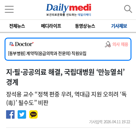
이름
비밀번호
전체뉴스
메디라이프
동영상뉴스
기사제보
[서울아산병원] 2026년 하반기 인턴 모집
[영남대학교의료원] 마취통증의학과 임기제 임상의사 채용
의사 채용
[충남대학교병원] 소아청소년과(소아응급전담) 계약직 의사 공개채용
[동부병원] 계약직(응급의학과 전문의) 직원모집
[이대목동병원] 하반기 전공의(레지던트1년차) 모집
지·필·공공의료 해결, 국립대병원 ‘만능열쇠’
[서울아산병원] 2026년 하반기 인턴 모집
[영남대학교의료원] 마취통증의학과 임기제 임상의사 채용
경계
장석용 교수 “정책 편중 우려, 역대급 지원 오히려 ‘독
(毒)’ 될수도” 비판
기사입력 2026.04.11 19:22