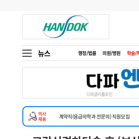
기부
모집
메디인포
인사
부음
오피니언
칼럼
건강정보
금주의 검색어
인물
초대석
피플
뉴스
행정/법률
의원/병원
학술/
1
의사인력 수급 추
동영상뉴스
2
성분명 처방
2026년 하반기 인턴 모집
포토뉴스
포토뉴스
3
AI의료
마취통증의학과 임기제 임상의사 채용
4
전공의 모집 결과
메디 Hospital
지역병원
중소병원
소아청소년과(소아응급전담) 계약직 의사
5
의사국시 합격률
의사
인포메이션
행정처분
판례
계약직(응급의학과 전문의) 직원모집
채용
하반기 전공의(레지던트1년차) 모집
학회·연수강좌
학회/연수강좌
행사