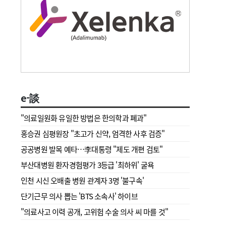
e-談
"의료일원화 유일한 방법은 한의학과 폐과"
홍승권 심평원장 " 초고가 신약, 엄격한 사후 검증"
공공병원 발목 예타…李대통령 "제도 개편 검토"
부산대병원 환자경험평가 3등급 '최하위' 굴욕
인천 시신 오배출 병원 관계자 3명 '불구속'
단기근무 의사 뽑는 'BTS 소속사' 하이브
"의료사고 이력 공개, 고위험 수술 의사 씨 마를 것"