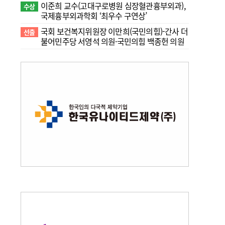
이준희 교수(고대구로병원 심장혈관흉부외과),
수상
국제흉부외과학회 ‘최우수 구연상’
국회 보건복지위원장 이만희(국민의힘)-간사 더
선출
불어민주당 서영석 의원·국민의힘 백종헌 의원