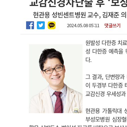
교감신경차단술 후 ‘보상
2026년 하반기 인턴 모집
고객센터
회사소개
법적고지
현관용 성빈센트병원 교수, 김재준 의
마취통증의학과 임기제 임상의사 채용
2024.05.08 05:11
댓글쓰기
원발성 다한증 치료
성 다한증 예측을 
다.
그 결과, 단변량과
이 두경부 다한증 
교감신경 우세성과 
현관용 가톨릭대 
부성모병원 심장혈