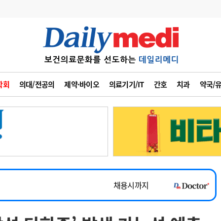
변경
사고
수첩
학회
의대/전공의
제약·바이오
의료기기/IT
간호
치과
약국/
계
6
관리급여 실시
7
지필공 지원책
~2026-08-31
8
수련환경 개선
채용시까지
9
의과대학 입시
 공개채용
채용시까지
10
약가인하
유권해석
정책/통계
공시
채용시까지
~2026-08-15