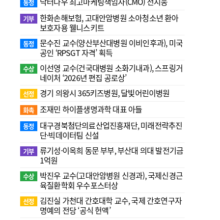
닥터나우 최고마케팅책임자(CMO) 전지웅
동정
한화손해보험, 고대안암병원 소아청소년 환아
기부
보호자용 웰니스키트
문수진 교수( 양산부산대병원 이비인후과), 미국
동정
공인 ‘RPSGT 자격’ 획득
이선영 교수(건국대병원 소화기내과), 스프링거
수상
네이처 ‘2026년 편집 공로상’
경기 의왕시 365키즈병원, 달빛어린이병원
선정
조재민 하이플생명과학 대표 아들
화촉
대구경북첨단의료산업진흥재단, 미래전략추진
동정
단·빅데이터팀 신설
류기성·이옥희 동문 부부, 부산대 의대 발전기금
기부
1억원
박진우 교수(고대안암병원 신경과), 국제신경근
수상
육질환학회 우수포스터상
김진실 가천대 간호대학 교수, 국제 간호연구자
선정
명예의 전당 ‘공식 헌액’