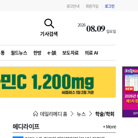
광고안내
회원가입
로그인
|
|
08.09
2026
일요일
기사검색
유통
월드뉴스
한방
e-談
보도자료
의료 AI
지침·기준·평가
약제급여 심사 결과
데일리메디 홈
뉴스
학술/학회
메디라이프
+ More