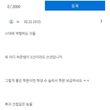
등록
0
/ 2000
ㅋ
02.21 10:15
시대에 역행하는 자들
뭐 어디 허준쌤이 X선이라도 쓰셨답니까
그렇게 좋은 학문이면 학생 수 늘려서 학문 보급하세요 ㅋㅋ
북괴 간첩같은 놈들