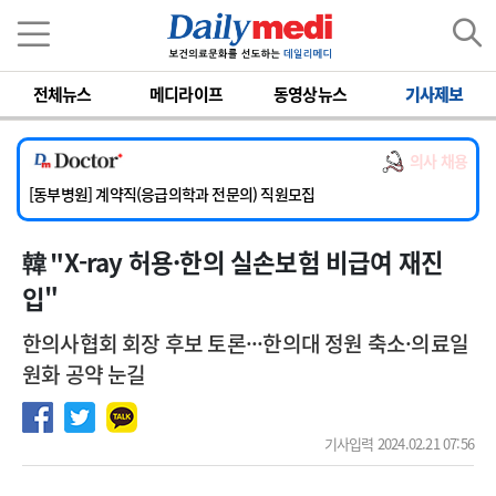
이름
비밀번호
[서울아산병원] 2026년 하반기 인턴 모집
전체뉴스
메디라이프
동영상뉴스
기사제보
[영남대학교의료원] 마취통증의학과 임기제 임상의사 채용
[충남대학교병원] 소아청소년과(소아응급전담) 계약직 의사 공개채용
의사 채용
[동부병원] 계약직(응급의학과 전문의) 직원모집
[이대목동병원] 하반기 전공의(레지던트1년차) 모집
[서울아산병원] 2026년 하반기 인턴 모집
韓 "X-ray 허용·한의 실손보험 비급여 재진
[영남대학교의료원] 마취통증의학과 임기제 임상의사 채용
입"
한의사협회 회장 후보 토론···한의대 정원 축소·의료일
원화 공약 눈길
기사입력 2024.02.21 07:56