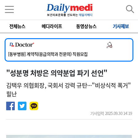
이름
비밀번호
전체뉴스
메디라이프
동영상뉴스
기사제보
[서울아산병원] 2026년 하반기 인턴 모집
[영남대학교의료원] 마취통증의학과 임기제 임상의사 채용
의사 채용
[충남대학교병원] 소아청소년과(소아응급전담) 계약직 의사 공개채용
[동부병원] 계약직(응급의학과 전문의) 직원모집
[이대목동병원] 하반기 전공의(레지던트1년차) 모집
"성분명 처방은 의약분업 파기 선언"
[서울아산병원] 2026년 하반기 인턴 모집
[영남대학교의료원] 마취통증의학과 임기제 임상의사 채용
김택우 의협회장, 국회서 강력 규탄···"비상식적 폭거"
힐난
기사입력 2025.09.30 14:19