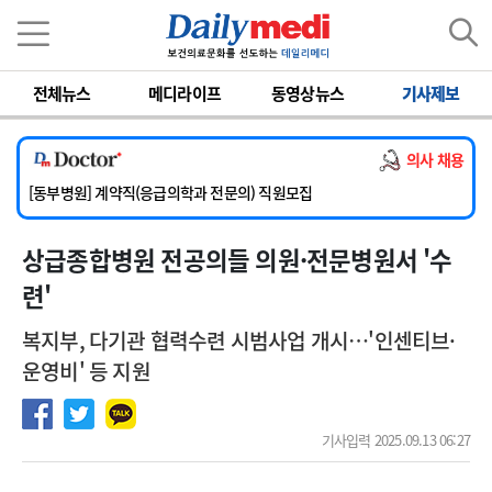
이름
비밀번호
전체뉴스
메디라이프
동영상뉴스
기사제보
[서울아산병원] 2026년 하반기 인턴 모집
[영남대학교의료원] 마취통증의학과 임기제 임상의사 채용
의사 채용
[충남대학교병원] 소아청소년과(소아응급전담) 계약직 의사 공개채용
[동부병원] 계약직(응급의학과 전문의) 직원모집
[이대목동병원] 하반기 전공의(레지던트1년차) 모집
상급종합병원 전공의들 의원·전문병원서 '수
[서울아산병원] 2026년 하반기 인턴 모집
[영남대학교의료원] 마취통증의학과 임기제 임상의사 채용
련'
복지부, 다기관 협력수련 시범사업 개시…'인센티브·
운영비' 등 지원
기사입력 2025.09.13 06:27