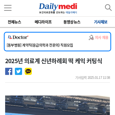
이름
비밀번호
전체뉴스
메디라이프
동영상뉴스
기사제보
[서울아산병원] 2026년 하반기 인턴 모집
[영남대학교의료원] 마취통증의학과 임기제 임상의사 채용
의사 채용
[충남대학교병원] 소아청소년과(소아응급전담) 계약직 의사 공개채용
[동부병원] 계약직(응급의학과 전문의) 직원모집
[이대목동병원] 하반기 전공의(레지던트1년차) 모집
2025년 의료계 신년하례회 떡 케익 커팅식
[서울아산병원] 2026년 하반기 인턴 모집
[영남대학교의료원] 마취통증의학과 임기제 임상의사 채용
기사입력 2025.01.17 11:08