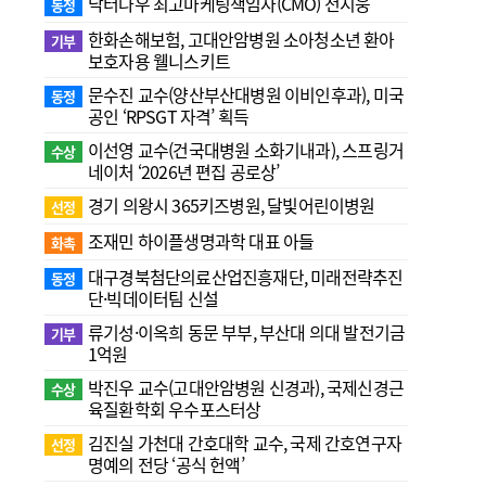
닥터나우 최고마케팅책임자(CMO) 전지웅
동정
한화손해보험, 고대안암병원 소아청소년 환아
기부
보호자용 웰니스키트
문수진 교수( 양산부산대병원 이비인후과), 미국
동정
공인 ‘RPSGT 자격’ 획득
이선영 교수(건국대병원 소화기내과), 스프링거
수상
네이처 ‘2026년 편집 공로상’
경기 의왕시 365키즈병원, 달빛어린이병원
선정
조재민 하이플생명과학 대표 아들
화촉
대구경북첨단의료산업진흥재단, 미래전략추진
동정
단·빅데이터팀 신설
류기성·이옥희 동문 부부, 부산대 의대 발전기금
기부
1억원
박진우 교수(고대안암병원 신경과), 국제신경근
수상
육질환학회 우수포스터상
김진실 가천대 간호대학 교수, 국제 간호연구자
선정
명예의 전당 ‘공식 헌액’