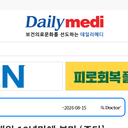
변경
사고
수첩
계
6
관리급여 실시
~2026-08-31
7
지필공 지원책
채용시까지
8
수련환경 개선
 공개채용
채용시까지
9
의과대학 입시
채용시까지
10
약가인하
유권해석
정책/통계
공시
~2026-08-15
~2026-08-31