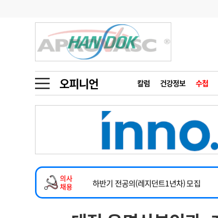
기부
모집
메디인포
인사
부음
오피니언
칼럼
건강정보
금주의 검색어
인물
초대석
피플
오피니언
칼럼
건강정보
수첩
1
의사인력 수급 추
동영상뉴스
2026년 하반기 인턴 모집
2
성분명 처방
마취통증의학과 임기제 임상의사 채용
포토뉴스
포토뉴스
3
AI의료
소아청소년과(소아응급전담) 계약직 의사
4
전공의 모집 결과
메디 Hospital
지역병원
중소병원
계약직(응급의학과 전문의) 직원모집
5
의사국시 합격률
의사
인포메이션
행정처분
판례
하반기 전공의(레지던트1년차) 모집
채용
2026년 하반기 인턴 모집
학회·연수강좌
학회/연수강좌
행사