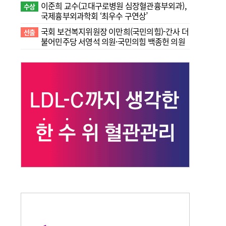
이준희 교수(고대구로병원 심장혈관흉부외과),
수상
국제흉부외과학회 ‘최우수 구연상’
국회 보건복지위원장 이만희(국민의힘)-간사 더
선출
불어민주당 서영석 의원·국민의힘 백종헌 의원