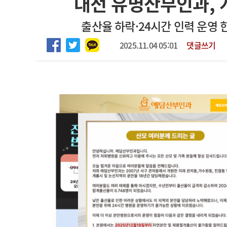
대전 유명산부인과, 개
마취통증의학과 임기제 임상의사 채용
고객센터
회사소개
법적고지
출산율 하락·24시간 인력 운영 
2025.11.04 05:01
댓글쓰기