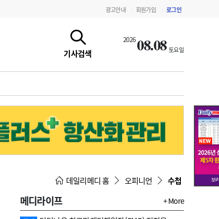
광고안내
회원가입
로그인
|
|
08.08
2026
토요일
기사검색
지침·기준·평가
약제급여 심사 결과
데일리메디 홈
오피니언
수첩
메디라이프
+ More