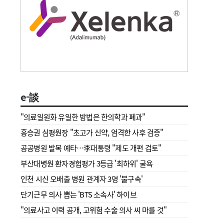
e-談
"의료일원화 유일한 방법은 한의학과 폐과"
홍승권 심평원장 " 초고가 신약, 엄격한 사후 검증"
공공병원 발목 예타…李대통령 "제도 개편 검토"
부산대병원 환자경험평가 3등급 '최하위' 굴욕
인천 시신 오배출 병원 관계자 3명 '불구속'
단기근무 의사 뽑는 'BTS 소속사' 하이브
"의료사고 이력 공개, 고위험 수술 의사 씨 마를 것"