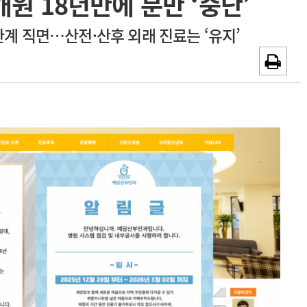
원 18년만에 분만 ‘중단’
채용시까지
광고안내
한계 직면…산전·산후 외래 진료는 ‘유지’