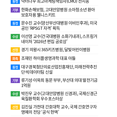
닥터나우 최고마케팅책임자(CMO) 전지웅
동정
한화손해보험, 고대안암병원 소아청소년 환아
기부
보호자용 웰니스키트
문수진 교수( 양산부산대병원 이비인후과), 미국
동정
공인 ‘RPSGT 자격’ 획득
이선영 교수(건국대병원 소화기내과), 스프링거
수상
네이처 ‘2026년 편집 공로상’
경기 의왕시 365키즈병원, 달빛어린이병원
선정
조재민 하이플생명과학 대표 아들
화촉
대구경북첨단의료산업진흥재단, 미래전략추진
동정
단·빅데이터팀 신설
류기성·이옥희 동문 부부, 부산대 의대 발전기금
기부
1억원
박진우 교수(고대안암병원 신경과), 국제신경근
수상
육질환학회 우수포스터상
김진실 가천대 간호대학 교수, 국제 간호연구자
선정
명예의 전당 ‘공식 헌액’