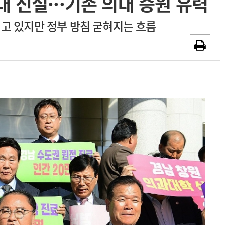
 신설···기존 의대 증원 유력
~2026-08-31
광고안내
이고 있지만 정부 방침 굳혀지는 흐름
채용시까지