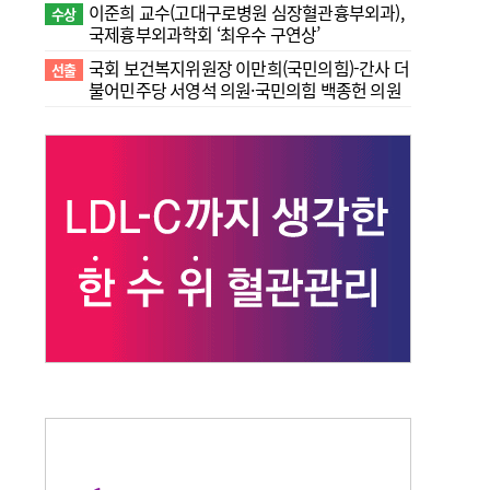
이준희 교수(고대구로병원 심장혈관흉부외과),
수상
국제흉부외과학회 ‘최우수 구연상’
국회 보건복지위원장 이만희(국민의힘)-간사 더
선출
불어민주당 서영석 의원·국민의힘 백종헌 의원