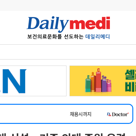
변경
사고
수첩
계
6
관리급여 실시
7
지필공 지원책
~2026-08-31
8
수련환경 개선
채용시까지
9
의과대학 입시
 공개채용
채용시까지
10
약가인하
유권해석
정책/통계
공시
채용시까지
~2026-08-15