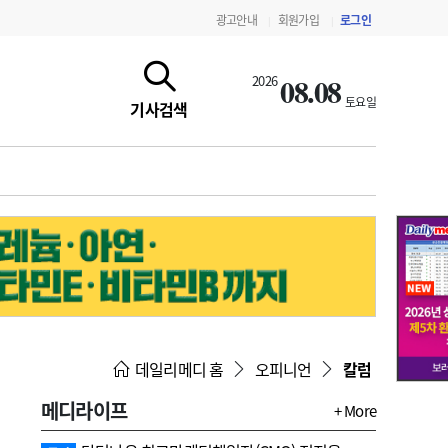
광고안내
회원가입
로그인
|
|
08.08
2026
토요일
기사검색
지침·기준·평가
약제급여 심사 결과
데일리메디 홈
오피니언
칼럼
메디라이프
+ More