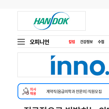
기부
모집
메디인포
인사
부음
오피니언
칼럼
건강정보
금주의 검색어
인물
초대석
피플
오피니언
칼럼
건강정보
수첩
1
의사인력 수급 추
동영상뉴스
2
성분명 처방
2026년 하반기 인턴 모집
포토뉴스
포토뉴스
3
AI의료
마취통증의학과 임기제 임상의사 채용
4
전공의 모집 결과
메디 Hospital
지역병원
중소병원
소아청소년과(소아응급전담) 계약직 의사
5
의사국시 합격률
의사
인포메이션
행정처분
판례
계약직(응급의학과 전문의) 직원모집
채용
하반기 전공의(레지던트1년차) 모집
학회·연수강좌
학회/연수강좌
행사