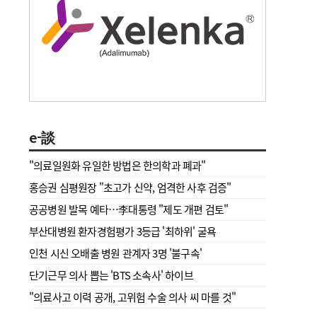
e-談
"의료일원화 유일한 방법은 한의학과 폐과"
홍승권 심평원장 " 초고가 신약, 엄격한 사후 검증"
공공병원 발목 예타…李대통령 "제도 개편 검토"
부산대병원 환자경험평가 3등급 '최하위' 굴욕
인천 시신 오배출 병원 관계자 3명 '불구속'
단기근무 의사 뽑는 'BTS 소속사' 하이브
"의료사고 이력 공개, 고위험 수술 의사 씨 마를 것"