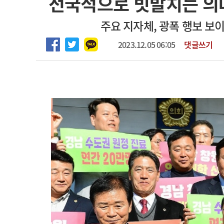
전국적으로 빗발치는 의대
2026년 하반기 인턴 모집
고객센터
회사소개
법적고지
주요 지자체, 광폭 행보 보
마취통증의학과 임기제 임상의사 채용
2023.12.05 06:05
댓글쓰기