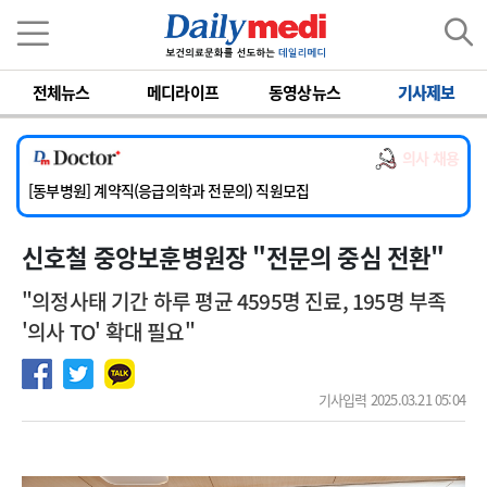
이름
비밀번호
전체뉴스
메디라이프
동영상뉴스
기사제보
[서울아산병원] 2026년 하반기 인턴 모집
[영남대학교의료원] 마취통증의학과 임기제 임상의사 채용
의사 채용
[충남대학교병원] 소아청소년과(소아응급전담) 계약직 의사 공개채용
[동부병원] 계약직(응급의학과 전문의) 직원모집
[이대목동병원] 하반기 전공의(레지던트1년차) 모집
신호철 중앙보훈병원장 "전문의 중심 전환"
[서울아산병원] 2026년 하반기 인턴 모집
[영남대학교의료원] 마취통증의학과 임기제 임상의사 채용
"의정사태 기간 하루 평균 4595명 진료, 195명 부족
'의사 TO' 확대 필요"
기사입력 2025.03.21 05:04