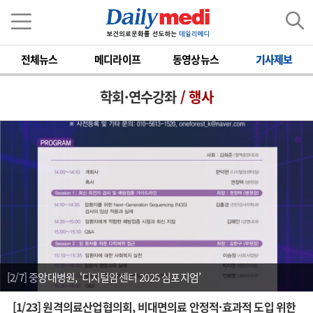
전체뉴스
메디라이프
동영상뉴스
기사제보
학회·연수강좌
/ 행사
[2/7] 중앙대병원, ‘디지털암센터 2025 심포지엄’
[1/23] 원격의료산업협의회, 비대면의료 안정적·효과적 도입 위한