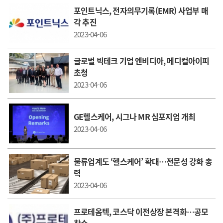
포인트닉스, 전자의무기록(EMR) 사업부 매
각 추진
2023-04-06
글로벌 빅테크 기업 엔비디아, 메디컬아이피
초청
2023-04-06
GE헬스케어, 시그나 MR 심포지엄 개최
2023-04-06
물류업계도 ‘헬스케어’ 확대…전문성 강화 총
력
2023-04-06
프로테옴텍, 코스닥 이전상장 본격화…공모
착수