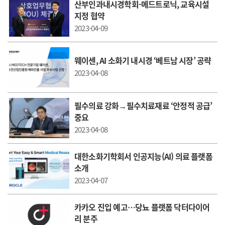
산부인과내시경학회-메드트로닉, 교육시설
지정 협약
2023-04-09
웨이센, AI 소화기 내시경 ‘베트남 시장’ 공략
2023-04-08
필수의료 강화→필수치료재료 ‘안정적 공급’
중요
2023-04-08
대한소화기학회서 인공지능(AI) 의료 플랫폼
소개
2023-04-07
카카오 진입 예고…당뇨 플랫폼 닥터다이어
리 분주