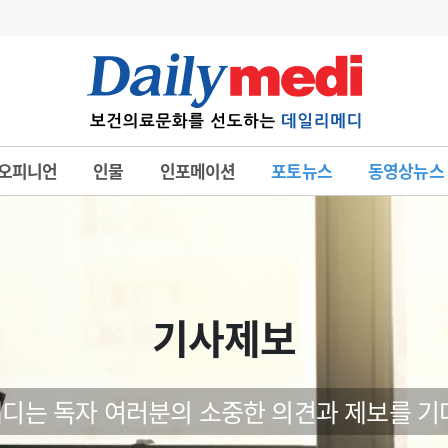
변경
사고
수첩
오피니언
인물
인포메이션
포토뉴스
동영상뉴스
계
6
관리급여 실시
7
지필공 지원책
8
수련환경 개선
9
의과대학 입시
기사제보
10
약가인하
유권해석
정책/통계
공시
디는 독자 여러분의 소중한 의견과 제보를 기