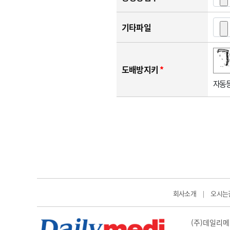
기타파일
숫자음성듣기
새로고침
도배방지키
*
자동등
회사소개
오시는
|
(주)데일리메디