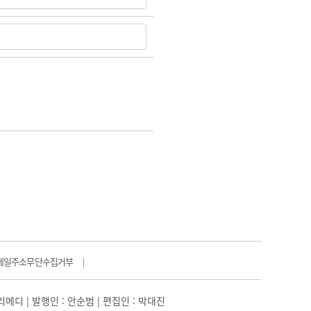
메일주소무단수집거부
|
일리메디 | 발행인 : 안순범 | 편집인 : 박대진