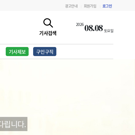
광고안내
회원가입
로그인
|
|
08.08
2026
토요일
기사검색
기사제보
구인구직
지침·기준·평가
약제급여 심사 결과
다립니다.