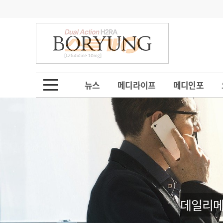
기부
모집
메디인포
인사
부음
오피니언
칼럼
건강정보
금주의 검색어
인물
초대석
피플
뉴스
메디라이프
메디인포
1
의사인력 수급 추
동영상뉴스
2
성분명 처방
포토뉴스
포토뉴스
3
AI의료
4
전공의 모집 결과
메디 Hospital
지역병원
중소병원
5
의사국시 합격률
인포메이션
행정처분
판례
데일리메
학회·연수강좌
학회/연수강좌
행사