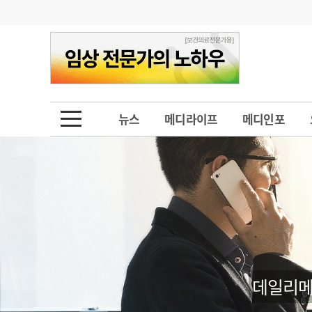
기부
모집
메디인포
인사
부음
오피니언
칼럼
건강정보
금주의 검색어
인물
초대석
피플
뉴스
메디라이프
메디인포
1
의사인력 수급 추
동영상뉴스
2
성분명 처방
포토뉴스
포토뉴스
3
AI의료
4
전공의 모집 결과
메디 Hospital
지역병원
중소병원
5
의사국시 합격률
인포메이션
행정처분
판례
데일리메
학회·연수강좌
학회/연수강좌
행사