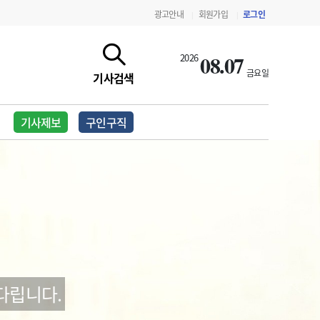
광고안내
회원가입
로그인
|
|
08.07
2026
금요일
기사검색
기사제보
구인구직
지침·기준·평가
약제급여 심사 결과
다립니다.