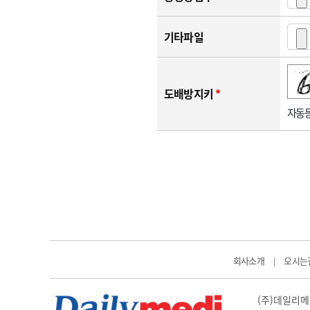
기타파일
숫자음성듣기
새로고침
도배방지키
*
자동등
회사소개
오시는
|
(주)데일리메디