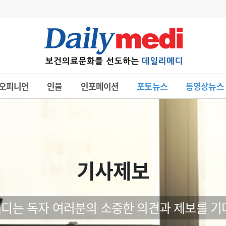
변경
사고
수첩
오피니언
인물
인포메이션
포토뉴스
동영상뉴스
계
6
관리급여 실시
7
지필공 지원책
8
수련환경 개선
9
의과대학 입시
기사제보
10
약가인하
유권해석
정책/통계
공시
디는 독자 여러분의 소중한 의견과 제보를 기