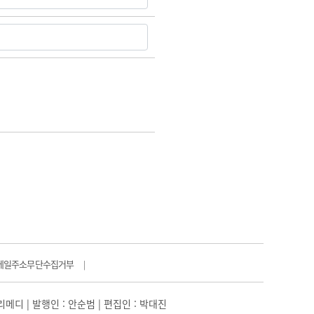
메일주소무단수집거부
|
일리메디 | 발행인 : 안순범 | 편집인 : 박대진