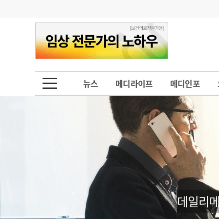
기부
모집
메디인포
인사
부음
오피니언
칼럼
건강정보
금주의 검색어
인물
초대석
피플
뉴스
메디라이프
메디인포
1
의사인력 수급 추
동영상뉴스
2
성분명 처방
포토뉴스
포토뉴스
3
AI의료
4
전공의 모집 결과
메디 Hospital
지역병원
중소병원
5
의사국시 합격률
인포메이션
행정처분
판례
데일리메
학회·연수강좌
학회/연수강좌
행사