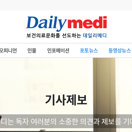
변경
사고
수첩
오피니언
인물
인포메이션
포토뉴스
동영상뉴스
계
6
관리급여 실시
7
지필공 지원책
8
수련환경 개선
9
의과대학 입시
기사제보
10
약가인하
유권해석
정책/통계
공시
디는 독자 여러분의 소중한 의견과 제보를 기