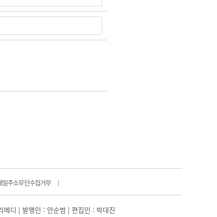
메일주소무단수집거부
|
일리메디 | 발행인 : 안순범 | 편집인 : 박대진