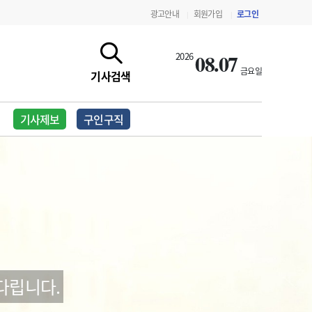
광고안내
회원가입
로그인
|
|
08.07
2026
금요일
기사검색
기사제보
구인구직
지침·기준·평가
약제급여 심사 결과
다립니다.