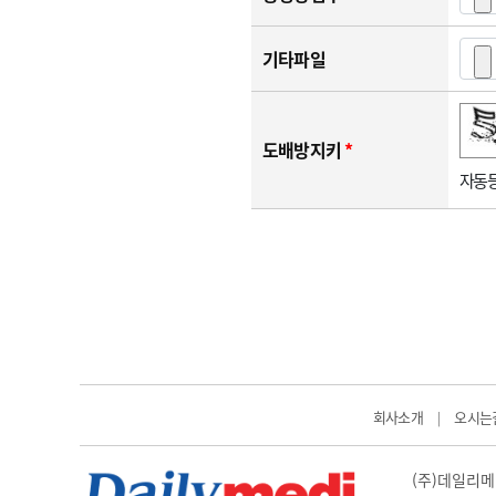
기타파일
숫자음성듣기
새로고침
도배방지키
*
자동등
회사소개
오시는
|
(주)데일리메디