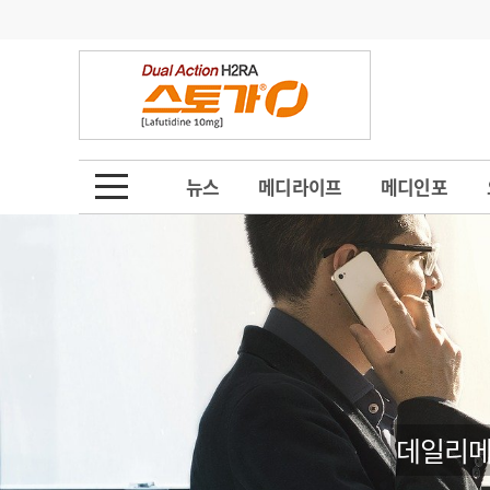
기부
모집
메디인포
인사
부음
오피니언
칼럼
건강정보
금주의 검색어
인물
초대석
피플
뉴스
메디라이프
메디인포
1
의사인력 수급 추
동영상뉴스
2
성분명 처방
포토뉴스
포토뉴스
3
AI의료
4
전공의 모집 결과
메디 Hospital
지역병원
중소병원
5
의사국시 합격률
인포메이션
행정처분
판례
데일리메
학회·연수강좌
학회/연수강좌
행사