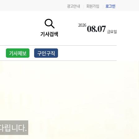
광고안내
회원가입
로그인
|
|
08.07
2026
금요일
기사검색
기사제보
구인구직
지침·기준·평가
약제급여 심사 결과
다립니다.