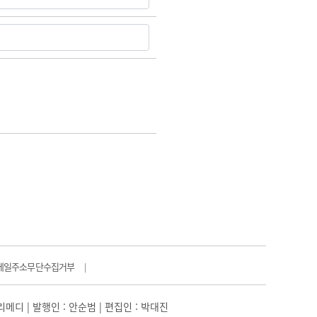
메일주소무단수집거부
|
일리메디 | 발행인 : 안순범 | 편집인 : 박대진