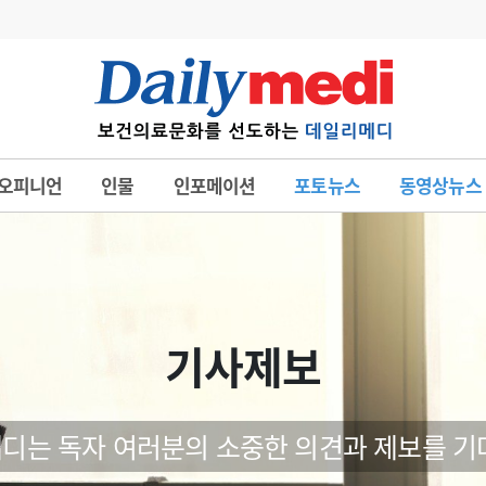
변경
사고
수첩
오피니언
인물
인포메이션
포토뉴스
동영상뉴스
계
6
관리급여 실시
7
지필공 지원책
8
수련환경 개선
9
의과대학 입시
기사제보
10
약가인하
유권해석
정책/통계
공시
디는 독자 여러분의 소중한 의견과 제보를 기