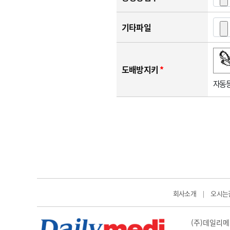
기타파일
숫자음성듣기
새로고침
도배방지키
*
자동등
회사소개
오시는
|
(주)데일리메디