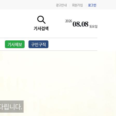
광고안내
회원가입
로그인
|
|
08.08
2026
토요일
기사검색
기사제보
구인구직
지침·기준·평가
약제급여 심사 결과
다립니다.