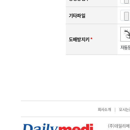
기타파일
숫자음성듣기
새로고침
도배방지키
*
자동등
회사소개
오시는
|
(주)데일리메디