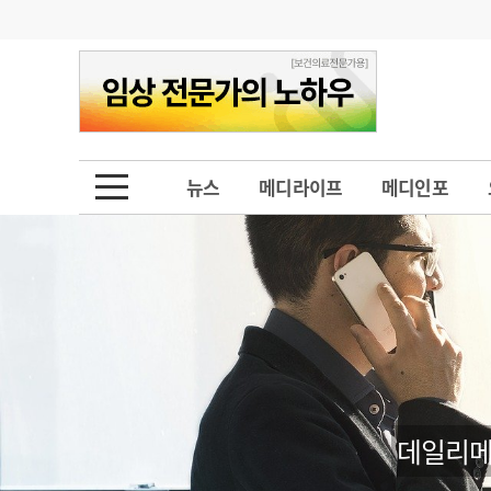
기부
모집
메디인포
인사
부음
오피니언
칼럼
건강정보
금주의 검색어
인물
초대석
피플
뉴스
메디라이프
메디인포
1
의사인력 수급 추
동영상뉴스
2
성분명 처방
포토뉴스
포토뉴스
3
AI의료
4
전공의 모집 결과
메디 Hospital
지역병원
중소병원
5
의사국시 합격률
인포메이션
행정처분
판례
데일리메
학회·연수강좌
학회/연수강좌
행사