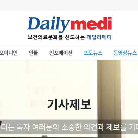
변경
사고
수첩
오피니언
인물
인포메이션
포토뉴스
동영상뉴스
계
6
관리급여 실시
7
지필공 지원책
8
수련환경 개선
9
의과대학 입시
기사제보
10
약가인하
유권해석
정책/통계
공시
디는 독자 여러분의 소중한 의견과 제보를 기