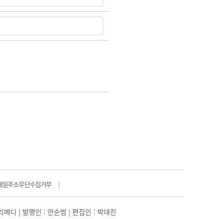
메일주소무단수집거부
|
일리메디 | 발행인 : 안순범 | 편집인 : 박대진